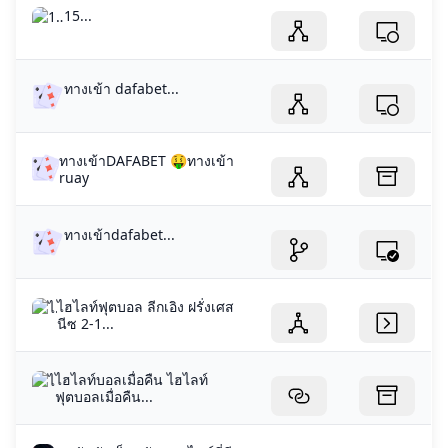
15...
ทางเข้า dafabet...
ทางเข้าDAFABET 🤑ทางเข้า
ruay
ทางเข้าdafabet...
ไฮไลท์ฟุตบอล ลีกเอิง ฝรั่งเศส
นีซ 2-1...
ไฮไลท์บอลเมื่อคืน ไฮไลท์
ฟุตบอลเมื่อคืน...