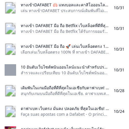
ทางเข้าDAFABET 🫁 แทงบอลและคาสิโอออนไลน์: สุดยอดประสบการณ์เดิมพัน เล่น ทางเข้าDAFABET ประสบการณ์เดิมพันที่ไม่เหมือนใครกับเว็บไซต์ใหม่ล่าสุด ทางเข้าDAFABET ที่รวมคาสิโอออนไลน์และแทงบอลไว้ในที่เดียว สนุกไปกับสล็อตเว็บตรงและรับโบนัสพิเศษมากมาย!
10/31
เล่น ทางเข้าDAFABET ประสบการณ์เดิมพันที่ไม่เหมือนใครกับเว็บไซต์ใหม่ล่าสุด ทางเข้าDAFABET ที่รวมคาสิโอออนไลน์และแทงบอลไว้ในที่เดียว สนุกไปกับสล็อตเว็บตรงและรับโบนัสพิเศษมากมาย! Pusat Bantuan Cara Pembelian Pengiriman Kebijakan Produk Internasional Cara Pengembalian Ada pertanyaan? Hubungi kami di live chat (24 Jam) Tentang Lazada Afﬁliate Program Karir Syarat & Ketentuan Kebijakan Privasi Press & Media Jual Di Lazada Lazada Security Intellectual Property Protection
ทางเข้า DAFABET มือ ถือ Betflix เว็บสล็อตที่ดีที่สุดแห่งปี 2024 ทางเข้า DAFABET มือ ถือ Betflix ได้รับการยอมรับว่าเป็นเว็บสล็อตออนไลน์ที่ดีที่สุดตลอดปี 2024 พร้อมเกมคุณภาพและโอกาสชนะรางวัลใหญ่ทุกครั้งที่เล่น สนุกไปกับเกมที่มีให้เลือกมากมายและโบนัสพิเศษที่ไม่ควรพลาด!
10/31
ทางเข้า DAFABET มือ ถือ Betflix ได้รับการยอมรับว่าเป็นเว็บสล็อตออนไลน์ที่ดีที่สุดตลอดปี 2024 พร้อมเกมคุณภาพและโอกาสชนะรางวัลใหญ่ทุกครั้งที่เล่น สนุกไปกับเกมที่มีให้เลือกมากมายและโบนัสพิเศษที่ไม่ควรพลาด! Pusat Bantuan Cara Pembelian Pengiriman Kebijakan Produk Internasional Cara Pengembalian Ada pertanyaan? Hubungi kami di live chat (24 Jam) Tentang Lazada Afﬁliate Program Karir Syarat & Ketentuan Kebijakan Privasi Press & Media Jual Di Lazada Lazada Security Intellectual Property Protection
ทางเข้า DAFABET มือ ถือ 🚀 เล่นเว็บสล็อตตรง 100% ที่ ทางเข้า DAFABET มือ ถือ - รับความปลอดภัยและการบริการที่ดีที่สุด เลือกเล่นเว็บสล็อตตรง 100% ที่ ทางเข้า DAFABET มือ ถือ รับความปลอดภัยและการบริการที่ดีที่สุด พร้อมโบนัสและโปรโมชั่นพิเศษสำหรับสมาชิกใหม่.
10/31
เลือกเล่นเว็บสล็อตตรง 100% ที่ ทางเข้า DAFABET มือ ถือ รับความปลอดภัยและการบริการที่ดีที่สุด พร้อมโบนัสและโปรโมชั่นพิเศษสำหรับสมาชิกใหม่. Pusat Bantuan Cara Pembelian Pengiriman Kebijakan Produk Internasional Cara Pengembalian Ada pertanyaan? Hubungi kami di live chat (24 Jam) Tentang Lazada Afﬁliate Program Karir Syarat & Ketentuan Kebijakan Privasi Press & Media Jual Di Lazada Lazada Security Intellectual Property Protection
10 อันดับเว็บไซต์พนันออนไลน์แนะนำสำหรับประเทศไทย สำรวจและเปรียบเทียบ 10 อันดับเว็บไซต์พนันออนไลน์ที่ได้รับการแนะนำสำหรับนักพนันในประเทศไทยปี 2023! อ่านรีวิว สำรวจโปรโมชัน และเลือกเว็บที่ตอบโจทย์การพนันของคุณ ตรวจสอบความน่าเชื่อถือ ความปลอดภัย และความหลากหลายของเกม เพื่อค้นหาประสบการณ์การพนันออนไลน์ที่สมบูรณ์แบบที่สุด!
10/31
สำรวจและเปรียบเทียบ 10 อันดับเว็บไซต์พนันออนไลน์ที่ได้รับการแนะนำสำหรับนักพนันในประเทศไทยปี 2023! อ่านรีวิว สำรวจโปรโมชัน และเลือกเว็บที่ตอบโจทย์การพนันของคุณ ตรวจสอบความน่าเชื่อถือ ความปลอดภัย และความหลากหลายของเกม เพื่อค้นหาประสบการณ์การพนันออนไลน์ที่สมบูรณ์แบบที่สุด! สำรวจและเปรียบเทียบ 10 อันดับเว็บไซต์พนันออนไลน์ที่ได้รับการแนะนำสำหรับนักพนันในประเทศไทยปี 2023! อ่านรีวิว สำรวจโปรโมชัน และเลือกเว็บที่ตอบโจทย์การพนันของคุณ ตรวจสอบความน่าเชื่อถือ ความปลอดภัย และความหลากหลายของเกม เพื่อค้นหาประสบการณ์การพนันออนไลน์ที่สมบูรณ์แบบที่สุด! Inclave Casino List: The Best Online Casinos With Inclave Login In 2024 Best Crypto & Bitcoin Casinos for US Players | Top BTC Sites 2024 Fastest Payout Online Casinos in the US | Instant Withdrawals 2024 Best Payout Online Casinos In 2024: High Payout Casinos For US Top Cash App Casinos | Real Money Gambling & Casino Games 2024
เดิมพันในเกมมือถือที่ดีที่สุดในเอเชียกับดาฟาเบท! สนุกกับเกมบนมือถือที่ดีที่สุดในเอเชีย. ดาฟาเบทเสนอเกมมือถือออนไลน์ที่ดีที่สุดที่คุณสามารถรับรางวัลพิเศษมากมาย! วางเดิมพันของคุณตอนนี้เลย!
10/28
สนุกกับเกมบนมือถือที่ดีที่สุดในเอเชีย. ดาฟาเบทเสนอเกมมือถือออนไลน์ที่ดีที่สุดที่คุณสามารถรับรางวัลพิเศษมากมาย! วางเดิมพันของคุณตอนนี้เลย!
ดาฟาเบท เว็บตรง มั่นคง ปลอดภัย ที่สุดในเอเชีย! Faça suas apostas com a Dafabet - O principal site de apostas na Ásia! Cadastre-se agora e tenha a melhor experiência em apostas! Aposte online hoje mesmo!
10/24
Faça suas apostas com a Dafabet - O principal site de apostas na Ásia! Cadastre-se agora e tenha a melhor experiência em apostas! Aposte online hoje mesmo! English (Asia) English (Europe) 简体中文 繁體中文 Tiếng Việt Bahasa Indonesia 日本語