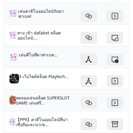
เล่นคาสิโนออนไลน์กับดา
ฟาเบท!
ทาง เข้า dafabet สล็อต
ออนไลน์:...
เล่นคีโน่ที่ดาฟาเบท...
3 เว็บไซต์สล็อต Playtech...
ทดลองเล่นสล็อต SUPERSLOT
GAME เล่นฟรี...
【PP9】คาสิโนออนไลน์ที่น่า
เชื่อถือและน่าเช...