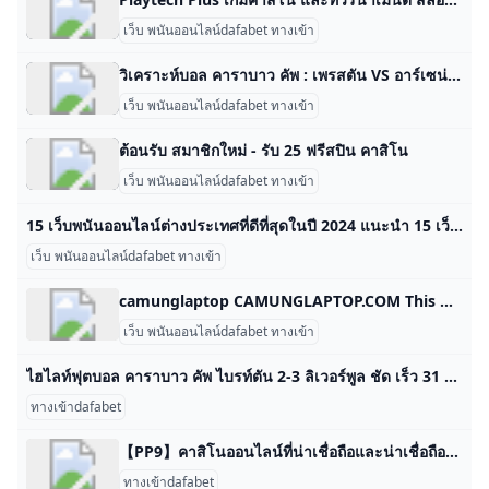
เว็บ พนันออนไลน์dafabet ทางเข้า
วิเคราะห์บอล คาราบาว คัพ : เพรสตัน VS อาร์เซน่อล วิเคราะห์บอลวันนี้ วิเคราะห์บอล คาราบาว คัพ : เพรสตัน VS อาร์เซน่อล| อัพเดรทข้อมูลการวิเคราะห์บอล รายชื่อผู้เล่นบาดเจ็บและติดโทษแบน พร้อมสถิติและความน่าจะเป็นของเกม เพรสตัน (+2) อาร์เซน่อล เวลา : 02:45 น. ราคาต่อรอง : อาร์เซน่อล ต่อ สองลูก สถิติการพบกัน-พบกัน 1 คู่, เปรสตัน: ชนะ 0(0.00%), เสมอ 0(0.00%), แพ้ 1(100.00%). การพบกัน 5 เกมหลังสุด ENG FAC 08/01/17 เปรสตัน 1-2 อาร์เซน่อล* 1/1.5 แพ้1/2 ผลงาน 5 นัดหลังสุดของทั้ง 2 ทีม เพรสตัน ENG LCH 26/10/24 พลีมัธ อาร์ไกล์* 3-3 เปรสตัน เสมอ ENG LCH 23/10/24 เปรสตัน* 2-2 นอริช ซิตี้ เสมอ ENG LCH 19/10/24 เปรสตัน* 1-0 โคเวนทรี ชนะ ENG LCH 05/10/24 เบิร์นลี่ย์* 0-0 เปรสตัน เสมอ ENG LCH 03/10/24 เปรสตัน* 3-0 วัดฟอร์ด ชนะ ผลงานในบ้าน 5 นัดหลังสุด
เว็บ พนันออนไลน์dafabet ทางเข้า
ต้อนรับ สมาชิกใหม่ - รับ 25 ฟรีสปิน คาสิโน
เว็บ พนันออนไลน์dafabet ทางเข้า
15 เว็บพนันออนไลน์ต่างประเทศที่ดีที่สุดในปี 2024 แนะนำ 15 เว็บพนันออนไลน์ต่างประเทศที่ดีที่สุดในปี 2024 ซึ่งให้บริการแทงบอลออนไลน์ที่น่าไว้วางใจที่สุด แนะนำ 15 เว็บพนันออนไลน์ต่างประเทศที่ดีที่สุดในปี 2024 ซึ่งให้บริการแทงบอลออนไลน์ที่น่าไว้วางใจที่สุด BK8: แพลตฟอร์มเดิมพันออนไลน์จากต่างประเทศที่ครบครัน ในปี 2024 UEA8: ลงทุนในคาสิโนจากต่างประเทศโดยตรง ไม่ต้องผ่านตัวแทน We88: อันดับหนึ่งเว็บเดิมพันออนไลน์ในไทย ไม่ผ่านตัวกลาง Me88: โหวตว่าเป็นเว็บพนันที่ดีที่สุดจากต่างประเทศบน Pantip ในปี 2024 Siam212: เดิมพันออนไลน์โดยตรงไม่ผ่านเอเย่นต์ ความน่าเชื่อถือ 100% IB8: เว็บพนันต่างประเทศ การฝากถอนไม่จำกัดขั้นต่ำ iVip9: เว็บพนันออนไลน์ถูกต้องตามกฎหมาย โบนัสสูงถึง 1,000 เท่า 1xBet: คาสิโนสล็อตจากต่างประเทศ สนับสนุนการใช้งานบนมือถือ EUbet: เริ่มต้นเดิมพันออนไลน์ต่างประเทศด้วยเงินขั้นต่ำเพียง 1 บาท 77Bet: เว็บแทงบอลที่มีโบนัสมากกว่า 2,000 เท่า ครบวงจร Huc99: เว็บคาสิโนที่มีการจ่ายเงินจริง มาตรฐานโลก 100% Aw8: เว็บพนันคาสิโนและแทงบอล ระบบฝากถอนรวดเร็วเพียง 30 วินาที Siam855: อันดับหนึ่งของเว็บคาสิโนออนไลน์ระดับโลก มาตรฐานสากล Yes8: เว็บพนันจากต่างประเทศที่ได้รับการชื่นชมมากที่สุดในปี 2024 22Fun: เว็บพนันต่างประเทศพร้อมบริการ 24 ชม #1. BK8: แพลตฟอร์มเดิมพันออนไลน์จากต่างประเทศที่ครบครัน ในปี 2024 เกมที่หลากหลาย: BK8 เสนอเกมสล็อตจากค่ายดังมากมาย เช่น NextSpin, PG และ Asian Gaming ซึ่งเป็นที่นิยมอย่างกว้างขวาง ให้คุณได้เลือกเล่นเกมที่คุณชอบ และมีโอกาสชนะรางวัลใหญ่อย่างง่ายดาย โบนัสและสิทธิพิเศษ: BK8 มอบโบนัสและสิทธิพิเศษมากมายให้กับผู้เล่น ซึ่งช่วยเพิ่มโอกาสในการชนะและเพิ่มมูลค่าในการเดิมพัน ความสะดวกสบายในการเล่น: เว็บ BK8 ได้รับการออกแบบให้ครอบคลุมและใช้เทคโนโลยีล่าสุด ทำให้การเล่นเกมสะดวกสบายและลื่นไหล.
เว็บ พนันออนไลน์dafabet ทางเข้า
camunglaptop CAMUNGLAPTOP.COM This domain name is for sale. Owning a suitable domain name will help you achieve greater success in your career. For any business consultation about CAMUNGLAPTOP.COM, please contact us! ! ! available for sale For instantly purchase. Please contact us to get this domain. Get A Quote Telegram Whatsapp Skype email protected Primary Language German Number Of Records 62 Website Building Age 1 Domain Age 8 Oldest Record Year 2017-11-24 13:56:19 Latest Record Year 2024-12-24 23:07:05 photographybygenevieve.
เว็บ พนันออนไลน์dafabet ทางเข้า
ไฮไลท์ฟุตบอล คาราบาว คัพ ไบรท์ตัน 2-3 ลิเวอร์พูล ชัด เร็ว 31 ต.ค. 2024 ติดต่อโฆษณาไฮไลท์คาราบาว คัพไฮไลท์ไบรท์ตันไฮไลท์ลิเวอร์พูล ข่าวคาราบาว คัพวิเคราะห์บอลคาราบาว คัพโปรแกรมคาราบาว คัพผลบอลคาราบาว คัพไฮไลท์คาราบาว คัพ | | ทีม | แข่ง | คะแนน | |—|—|—|—| | 1 | แมนเชสเตอร์ | 9 | 23 | | 2 | ลิเวอร์พูล | 9 | 22 | | 3 | อาร์เซนอล | 10 | 18 | | 4 | แอสตัน วิลล่ | 9 | 18 | | 5 | เชลซี | 9 | 17 | | 6 | ไบรท์ตัน | 9 | 16 | | 7 | น็อตติ้งแฮม | 9 | 16 | | ดูทั้งหมด |
ทางเข้าdafabet
【PP9】คาสิโนออนไลน์ที่น่าเชื่อถือและน่าเชื่อถือที่สุดของประเทศไทย
ทางเข้าdafabet