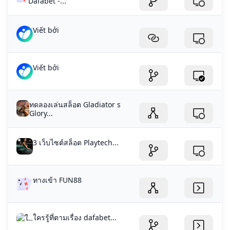
Dafabet -...
Viết bởi
Viết bởi
ทดลองเล่นสล็อต Gladiator s
Glory...
3 เว็บไซต์สล็อต Playtech...
ทางเข้า FUN88
ใครรู้ที่ตามเรื่อง dafabet...