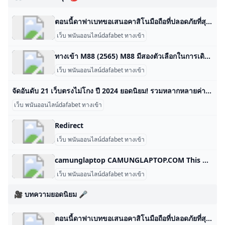
ตอนนี้ดาฟาเบทขอเสนอคาสิโนมือถือที่ปลอดภัยที่สุดในเอเชีย! สนุกกับการสะสมแต้มคาสิโนบนมือถือของคุณกับ ดาฟาเบท คาสิโนบนมือถือ! เริ่มเล่นเดิมพันที่ปลอดภัยที่สุดในเอเชีย!
เว็บ พนันออนไลน์dafabet ทางเข้า
ทางเข้า M88 (2565) M88 มีสองตัวเลือกในการเดิมพันกีฬา: SPORTS และ MSPORTS ส่วนที่สองเป็นการพัฒนาของเจ้ามือรับแทง จุดแข็งของ M88 นั้นอยู่ในเอเชี่ยนแฮนดิแคปซึ่งเป็นสิ่งจำเป็นสำหรับนักพนันชาวเอเชียที่เคารพตนเองเช่นเดียวกับการเดิมพันสด M88 Mobile ไม่เหมือนกับเจ้ามือรับแทงพนันรายอื่น ๆ เว็บไซต์มือถือและพีซีของ M88 นั้นเหมือนกัน แต่สร้างขึ้นด้วยการออกแบบที่ตอบสนองได้ทำให้สะดวกในการใช้กับอุปกรณ์ใด ๆ M88 Mobile มีคุณสมบัติทั้งหมดสำหรับพีซี แน่นอนว่ายังมีแอพมือถือสำหรับ iPhone และ Android ที่ผู้เล่นสามารถดาวน์โหลดได้จากเว็บไซต์อย่างเป็นทางการ คาสิโนสด คาสิโนสด M88.com ประกอบด้วยสองส่วนของการเล่นเกม - Club M88 และ M88 ฟอร์จูนแต่ละรุ่นมีอุปกรณ์พกพา เกมยอดนิยมทั้งหมดมีให้บริการ - รูเล็ต, บาคาร่า, sic bo และอีกมากมายพร้อมด้วยสาวสวยสำหรับตัวแทนจำหน่าย ติดต่อ M88 ให้บริการลูกค้าในหลากหลายภาษารวมถึงภาษาไทย คุณสามารถติดต่อพนักงานทางอีเมล (
เว็บ พนันออนไลน์dafabet ทางเข้า
จัดอันดับ 21 เว็บตรงไม่โกง ปี 2024 ยอดนิยม! รวมหลากหลายค่าย จัดอันดับแนะนำเว็บตรงไม่โกงที่ดีที่สุด คนเล่นเยอะ ยอดนิยม จ่ายจริง ถอนเงินได้จริง โอนไว ไปดูกันว่ามีเว็บใดน่าสนใจบ้าง 21 เว็บตรงไม่โกงที่ดีที่สุด ปี 2024 มีดังต่อไปนี้: BK8– เว็บพนันแท้ที่น่าเชื่อถือในระดับเอเชีย 12Play – เว็บพนันเว็บตรงไม่โกงที่นำเสนอโบนัสมากมาย WE88– แอพเว็บตรงไม่โกงที่เล่นได้ 24 ชั่วโมง UEA8– เว็บตรงไม่โกงโดยรวมที่ดีที่สุดในปี 2024 Siam855 – เว็บพนันตรงลงทะเบียนง่าย IB8 – เว็บพนันกีฬาออนไลน์ที่มีโบนัสวันเกิดสูงสุด 68 บาท Leonbet – ไม่มีการฉ้อโกงเว็บไซต์เดิมพันที่เสนอโบนัสที่ดีสำหรับผู้เล่นที่มีอยู่แล้ว 22Fun – มั่นใจในทุกการเดิมพันของคุณที่ 22Fun ด้วยความคำมั่นสัญญาว่าเราจะให้บริการด้วยความซื่อสัตย์และความมั่นคงด้วยการนำเสนอแพลตฟอร์มที่เชื่อถือได้และไม่มีประวัติการโกง Siam191 – เว็บพนันไม่โกงที่มีโบนัสคืนเงิน William Hill – ไม่มีการฉ้อโกงเว็บไซต์เดิมพันพร้อมตัวเลือกที่ดีสำหรับการเดิมพันกีฬา M88 – มั่นใจในทุกการเดิมพันของคุณที่ 8Spin ด้วยความคำมั่นสัญญาว่าเราจะให้บริการด้วยความซื่อสัตย์และความมั่นคงด้วยการนำเสนอแพลตฟอร์มที่เชื่อถือได้และไม่มีประวัติการโกง 77W – หนึ่งในเว็บพนันที่มีโบนัส VIP 1xBet – ไม่มีการฉ้อโกงเว็บไซต์เดิมพันพร้อมโบนัสหลายประเภท Instant Casino – เว็บพนันแท้ให้บริการลูกค้าใกล้ชิด Golden Panda – เว็บพนันเว็บตรงไม่โกงที่มีชื่อเสียงในวงการฟุตบอล Lucky Block – เว็บไซต์ที่มีอัตราต่อรองที่ได้มาตรฐาน รวมไปถึงกีฬาประเภทอื่น ๆ ยอดนิยม Samba Slots – เว็บพนันฝากถอนเงินปลอดภัย TG.
เว็บ พนันออนไลน์dafabet ทางเข้า
Redirect
เว็บ พนันออนไลน์dafabet ทางเข้า
camunglaptop CAMUNGLAPTOP.COM This domain name is for sale. Owning a suitable domain name will help you achieve greater success in your career. For any business consultation about CAMUNGLAPTOP.COM, please contact us! ! ! available for sale For instantly purchase. Please contact us to get this domain. Get A Quote Telegram Whatsapp Skype email protected Primary Language German Number Of Records 62 Website Building Age 1 Domain Age 8 Oldest Record Year 2017-11-24 13:56:19 Latest Record Year 2024-12-24 23:07:05 photographybygenevieve.
เว็บ พนันออนไลน์dafabet ทางเข้า
🎥 บทความยอดนิยม 🎤
ตอนนี้ดาฟาเบทขอเสนอคาสิโนมือถือที่ปลอดภัยที่สุดในเอเชีย! สนุกกับการสะสมแต้มคาสิโนบนมือถือของคุณกับ ดาฟาเบท คาสิโนบนมือถือ! เริ่มเล่นเดิมพันที่ปลอดภัยที่สุดในเอเชีย!