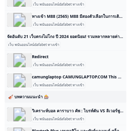
เว็บ พนันออนไลน์dafabet ทางเข้า
ทางเข้า M88 (2565) M88 มีสองตัวเลือกในการเดิมพันกีฬา: SPORTS และ MSPORTS ส่วนที่สองเป็นการพัฒนาของเจ้ามือรับแทง จุดแข็งของ M88 นั้นอยู่ในเอเชี่ยนแฮนดิแคปซึ่งเป็นสิ่งจำเป็นสำหรับนักพนันชาวเอเชียที่เคารพตนเองเช่นเดียวกับการเดิมพันสด M88 Mobile ไม่เหมือนกับเจ้ามือรับแทงพนันรายอื่น ๆ เว็บไซต์มือถือและพีซีของ M88 นั้นเหมือนกัน แต่สร้างขึ้นด้วยการออกแบบที่ตอบสนองได้ทำให้สะดวกในการใช้กับอุปกรณ์ใด ๆ M88 Mobile มีคุณสมบัติทั้งหมดสำหรับพีซี แน่นอนว่ายังมีแอพมือถือสำหรับ iPhone และ Android ที่ผู้เล่นสามารถดาวน์โหลดได้จากเว็บไซต์อย่างเป็นทางการ คาสิโนสด คาสิโนสด M88.com ประกอบด้วยสองส่วนของการเล่นเกม - Club M88 และ M88 ฟอร์จูนแต่ละรุ่นมีอุปกรณ์พกพา เกมยอดนิยมทั้งหมดมีให้บริการ - รูเล็ต, บาคาร่า, sic bo และอีกมากมายพร้อมด้วยสาวสวยสำหรับตัวแทนจำหน่าย ติดต่อ M88 ให้บริการลูกค้าในหลากหลายภาษารวมถึงภาษาไทย คุณสามารถติดต่อพนักงานทางอีเมล (
เว็บ พนันออนไลน์dafabet ทางเข้า
จัดอันดับ 21 เว็บตรงไม่โกง ปี 2024 ยอดนิยม! รวมหลากหลายค่าย จัดอันดับแนะนำเว็บตรงไม่โกงที่ดีที่สุด คนเล่นเยอะ ยอดนิยม จ่ายจริง ถอนเงินได้จริง โอนไว ไปดูกันว่ามีเว็บใดน่าสนใจบ้าง 21 เว็บตรงไม่โกงที่ดีที่สุด ปี 2024 มีดังต่อไปนี้: BK8– เว็บพนันแท้ที่น่าเชื่อถือในระดับเอเชีย 12Play – เว็บพนันเว็บตรงไม่โกงที่นำเสนอโบนัสมากมาย WE88– แอพเว็บตรงไม่โกงที่เล่นได้ 24 ชั่วโมง UEA8– เว็บตรงไม่โกงโดยรวมที่ดีที่สุดในปี 2024 Siam855 – เว็บพนันตรงลงทะเบียนง่าย IB8 – เว็บพนันกีฬาออนไลน์ที่มีโบนัสวันเกิดสูงสุด 68 บาท Leonbet – ไม่มีการฉ้อโกงเว็บไซต์เดิมพันที่เสนอโบนัสที่ดีสำหรับผู้เล่นที่มีอยู่แล้ว 22Fun – มั่นใจในทุกการเดิมพันของคุณที่ 22Fun ด้วยความคำมั่นสัญญาว่าเราจะให้บริการด้วยความซื่อสัตย์และความมั่นคงด้วยการนำเสนอแพลตฟอร์มที่เชื่อถือได้และไม่มีประวัติการโกง Siam191 – เว็บพนันไม่โกงที่มีโบนัสคืนเงิน William Hill – ไม่มีการฉ้อโกงเว็บไซต์เดิมพันพร้อมตัวเลือกที่ดีสำหรับการเดิมพันกีฬา M88 – มั่นใจในทุกการเดิมพันของคุณที่ 8Spin ด้วยความคำมั่นสัญญาว่าเราจะให้บริการด้วยความซื่อสัตย์และความมั่นคงด้วยการนำเสนอแพลตฟอร์มที่เชื่อถือได้และไม่มีประวัติการโกง 77W – หนึ่งในเว็บพนันที่มีโบนัส VIP 1xBet – ไม่มีการฉ้อโกงเว็บไซต์เดิมพันพร้อมโบนัสหลายประเภท Instant Casino – เว็บพนันแท้ให้บริการลูกค้าใกล้ชิด Golden Panda – เว็บพนันเว็บตรงไม่โกงที่มีชื่อเสียงในวงการฟุตบอล Lucky Block – เว็บไซต์ที่มีอัตราต่อรองที่ได้มาตรฐาน รวมไปถึงกีฬาประเภทอื่น ๆ ยอดนิยม Samba Slots – เว็บพนันฝากถอนเงินปลอดภัย TG.
เว็บ พนันออนไลน์dafabet ทางเข้า
Redirect
เว็บ พนันออนไลน์dafabet ทางเข้า
camunglaptop CAMUNGLAPTOP.COM This domain name is for sale. Owning a suitable domain name will help you achieve greater success in your career. For any business consultation about CAMUNGLAPTOP.COM, please contact us! ! ! available for sale For instantly purchase. Please contact us to get this domain. Get A Quote Telegram Whatsapp Skype email protected Primary Language German Number Of Records 62 Website Building Age 1 Domain Age 8 Oldest Record Year 2017-11-24 13:56:19 Latest Record Year 2024-12-24 23:07:05 photographybygenevieve.
เว็บ พนันออนไลน์dafabet ทางเข้า
🎻 บทความแนะนำ 🎰
วิเคราะห์บอล คาราบาว คัพ : ไบรท์ตัน VS ลิเวอร์พูล วิเคราะห์บอลวันนี้ วิเคราะห์บอล คาราบาว คัพ : ไบรท์ตัน VS ลิเวอร์พูล| อัพเดรทข้อมูลการวิเคราะห์บอล รายชื่อผู้เล่นบาดเจ็บและติดโทษแบน พร้อมสถิติและความน่าจะเป็นของเกม ไบรท์ตัน (+0.5) ลิเวอร์พูล เวลา : 02:30 น. ราคาต่อรอง : ลิเวอร์พูล ต่อ ครึ่งลูก สถิติการพบกัน-พบกัน 10 คู่, ไบรท์ตัน: ชนะ 3(30.00%), เสมอ 4(40.00%), แพ้ 3(30.00%). การพบกัน 5 เกมหลังสุด ENG PR 31/03/24 ลิเวอร์พูล* 2-1 ไบรท์ตัน 1.5 แพ้ ENG PR 08/10/23 ไบรท์ตัน 2-2 ลิเวอร์พูล* 0.5 แพ้ ENG FAC 29/01/23 ไบรท์ตัน* 2-1 ลิเวอร์พูล 0 ชนะ ENG PR 14/01/23 ไบรท์ตัน 3-0 ลิเวอร์พูล* 0/0.5 แพ้ ENG PR 01/10/22 ลิเวอร์พูล* 3-3 ไบรท์ตัน 1/1.
เว็บ พนันออนไลน์dafabet ทางเข้า
Playtech Plus เกมคาสิโน และทัวร์นาเมนต์ สล็อต Dafabet.com เกม Playtech Plus จากค่าย Playtech มีให้บริการแล้วที่ Dafabet เกมคาสิโน และทัวร์นาเมนต์ สล็อต มากมาย เล่