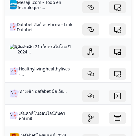
Mesajil.com - Todo en
Tecnología -...
Dafabet ลิงก์ ดาฟาเบท - Link
Dafabet -...
จัดอันดับ 21 เว็บตรงไม่โกง ปี
2024...
Healthylivinghealthylives
-...
ทางเข้า dafabet มือ ถือ...
เล่นคาสิโนออนไลน์กับดา
ฟาเบท!
Dafabet ไทยแลนด์ 2023