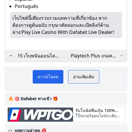
Português
เว็บไซต์นี้เพียงรวบรวมบทความที่เกี่ยวข้อง หาก
ต้องการดูต้นฉบับ กรุณาคัดลอกและเปิดลิงก์ด้าน
ล่าง:
Play Live Casino With Dafabet Live Dealer!
15 เว็บพนันออนไลน์
Playtech Plus เกมคาสิ
ต่างประเทศที่ดีที่สุดใน
โน และทัวร์นาเมนต์
ปี 2024
สล็อต Dafabet.com
ดาวน์โหลด
อ่านเพิ่มเติม
้
🔥 🎯 Dafabet ทางเข้า 🎁
รับโบนัสคืนเงิน 100%
เมื่อฝากเงินครั้งแรก
โป๊กเกอร์ออนไลน์ระดับมือ
อาชีพ ลุ้นรับรางวัลใหญ่
👀 บทความล่าสุด 💋