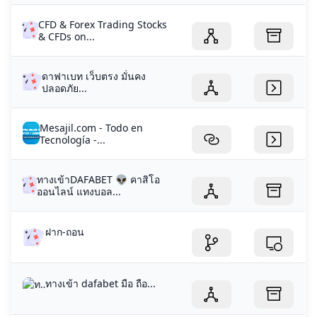
CFD & Forex Trading Stocks
& CFDs on...
ดาฟาเบท เว็บตรง มั่นคง
ปลอดภัย...
Mesajil.com - Todo en
Tecnología -...
ทางเข้าDAFABET 👽 คาสิโอ
ออนไลน์ แทงบอล...
ฝาก-ถอน
ทางเข้า dafabet มือ ถือ...