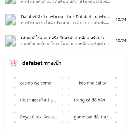
ดาฟาเบทคาสิโน|เดิมพันเกมส์คาสิโนออนไลน์เช่น เกมส์สล็อต, แบล็คแจ็ค และเกมส
Dafabet ลิงก์ ดาฟาเบท - Link Dafabet - ดาฟาเบท สปอร์ต - Dafabet Sports ดาฟาเบท เราได้นำประสบการณ์ การวางเดิมพันออนไลน์ มากกว่า 5000 เกมส์การแข่งขันออนไลน์ ที่พร้อมสำหรับการเดิมพันในแต่ละสัปดาห์ กับการเดิมพันฟุตบอล เดิมพันบาสเกตบอล เดิมพันเทนนิส เดิมพันเอฟ1 เดิมพันมวย และรวมถึงชนิดกีฬาอื่นๆ อีกมากมาย. ดูรายการเดิมพันสด การแข่งขันที่ใกล้เข้ามา และ เว็บไซต์การเดิมพันเกมกีฬาวันนี้จากเรา.
10/24
ดาฟาเบท เราได้นำประสบการณ์ การวางเดิมพันออนไลน์ มากกว่า 5,000 เกมส์การแข่งขันออนไลน์ ที่พร้อมสำหรับการเดิมพันในแต่ละสัปดาห์ กับการเดิมพันฟุตบอล, เดิมพันบาสเกตบอล, เดิมพันเทนนิส, เดิมพันเอฟ1, เดิมพันมวย และรวมถึงชนิดกีฬาอื่นๆ อีกมากมาย. ดูรายการเดิมพันสด, การแข่งขันที่ใกล้เข้ามา และ เว็บไซต์การเดิมพันเกมกีฬาวันนี้จากเรา. ลิงก์ สปอร์ตบุค ลิงก์ 1 ลิงก์ 2 ลิงก์ 3 ลิงก์ 4 ลิงก์ 2 ลิงก์ 3 ลิงก์ 4 ลิงก์ 5 ลิงก์ 6 ลิงก์ 7 ลิงก์ 8 ลิงก์ 6 ลิงก์ 7 ลิงก์ 8 ลิงก์ คาสิโน ลิงก์ 1 ลิงก์ 2 ลิงก์ 3 ลิงก์ 4 ลิงก์ 5 ลิงก์ 2 ลิงก์ 3 ลิงก์ 4 ลิงก์ 5 ลิงก์ 6 ลิงก์ 7 ลิงก์ 8 ลิงก์ 9 ลิงก์ 10 ลิงก์ 7 ลิงก์ 8 ลิงก์ 9 ลิงก์ 10 Dafabet ลิงก์ ดาฟาเบท / ลิงก์สำรอง ของดาฟาเบท เหมาะสำหรับคุณ เพราะเรามี การอัพเดทที่หลากหลายของแต่ละชนิดกีฬา ไม่ว่าจะเป็น คอบอล สำหรับคนรักกีฬาฟุตบอล และ การเดิมพันกีฬา พร้อมด้วย ข่าว ฟุตบอล,เทนนิส, ฟอร์มูล่าวัน, บาสเกตบอล,กอล์ฟ และกีฬาอื่นๆ เราพร้อมยินดี ช่วยคุณค้นคว้าความรู้เพิ่มเติม และอำนวยความสะดวกให้กับคุณ วางใจได้ด้วยภาพลักษณ์ของเรา และประสบการณ์ การเปิดเว็บเดิมพันกีฬาออนไลน์ ของเรามานาน.
เล่นคาสิโนสดสมจริง กับดาฟาเบทดีลเลอร์สด! สนุกกับเกมส์คาสิโปรดในดาฟาเบทดีลเลอร์สด! เราพร้อมมอบอรรถรสความสนุกที่ดีที่สุดเพื่อคุณ! เล่นตอนนี้!
10/24
สนุกกับเกมส์คาสิโปรดในดาฟาเบทดีลเลอร์สด! เราพร้อมมอบอรรถรสความสนุกที่ดี
dafabet ทางเข้า
casino welcome bonuses
kèo nhà cái tv
เว็บหวยออนไลน์ ถูกกฎหมาย
trang cá độ bóng đá
Royal Club -Social Slot Casino
game bài đổi thưởng uy tín