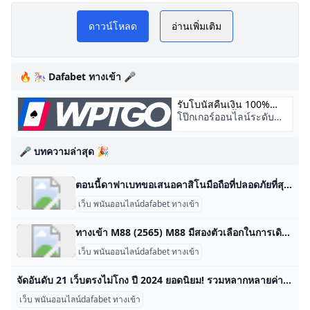
คาสิโนที่มีข้อเสนอที่ดี
สล็อตกับเว็บน่าเชื่อถือ
ที่สุดจึงเป็นเรื่องสำคัญ
ในปี 2024
ดาวน์โหลด
อ่านเพิ่มเติม
้
🔥 🎠 Dafabet ทางเข้า 🎤
รับโบนัสคืนเงิน 100%
เมื่อฝากเงินครั้งแรก
โป๊กเกอร์ออนไลน์ระดับมือ
อาชีพ ลุ้นรับรางวัลใหญ่
🎤 บทความล่าสุด 🎉
ตอนนี้ดาฟาเบทขอเสนอคาสิโนมือถือที่ปลอดภัยที่สุดในเอเชีย! สนุกกับการสะสมแต้มคาสิโนบนมือถือของคุณกับ ดาฟาเบท คาสิโนบนมือถือ! เริ่มเล่นเดิมพันที่ปลอดภัยที่สุดในเอเชีย!
เว็บ พนันออนไลน์dafabet ทางเข้า
ทางเข้า M88 (2565) M88 มีสองตัวเลือกในการเดิมพันกีฬา: SPORTS และ MSPORTS ส่วนที่สองเป็นการพัฒนาของเจ้ามือรับแทง จุดแข็งของ M88 นั้นอยู่ในเอเชี่ยนแฮนดิแคปซึ่งเป็นสิ่งจำเป็นสำหรับนักพนันชาวเอเชียที่เคารพตนเองเช่นเดียวกับการเดิมพันสด M88 Mobile ไม่เหมือนกับเจ้ามือรับแทงพนันรายอื่น ๆ เว็บไซต์มือถือและพีซีของ M88 นั้นเหมือนกัน แต่สร้างขึ้นด้วยการออกแบบที่ตอบสนองได้ทำให้สะดวกในการใช้กับอุปกรณ์ใด ๆ M88 Mobile มีคุณสมบัติทั้งหมดสำหรับพีซี แน่นอนว่ายังมีแอพมือถือสำหรับ iPhone และ Android ที่ผู้เล่นสามารถดาวน์โหลดได้จากเว็บไซต์อย่างเป็นทางการ คาสิโนสด คาสิโนสด M88.com ประกอบด้วยสองส่วนของการเล่นเกม - Club M88 และ M88 ฟอร์จูนแต่ละรุ่นมีอุปกรณ์พกพา เกมยอดนิยมทั้งหมดมีให้บริการ - รูเล็ต, บาคาร่า, sic bo และอีกมากมายพร้อมด้วยสาวสวยสำหรับตัวแทนจำหน่าย ติดต่อ M88 ให้บริการลูกค้าในหลากหลายภาษารวมถึงภาษาไทย คุณสามารถติดต่อพนักงานทางอีเมล (
เว็บ พนันออนไลน์dafabet ทางเข้า
จัดอันดับ 21 เว็บตรงไม่โกง ปี 2024 ยอดนิยม! รวมหลากหลายค่าย จัดอันดับแนะนำเว็บตรงไม่โกงที่ดีที่สุด คนเล่นเยอะ ยอดนิยม จ่ายจริง ถอนเงินได้จริง โอนไว ไปดูกันว่ามีเว็บใดน่าสนใจบ้าง 21 เว็บตรงไม่โกงที่ดีที่สุด ปี 2024 มีดังต่อไปนี้: BK8– เว็บพนันแท้ที่น่าเชื่อถือในระดับเอเชีย 12Play – เว็บพนันเว็บตรงไม่โกงที่นำเสนอโบนัสมากมาย WE88– แอพเว็บตรงไม่โกงที่เล่นได้ 24 ชั่วโมง UEA8– เว็บตรงไม่โกงโดยรวมที่ดีที่สุดในปี 2024 Siam855 – เว็บพนันตรงลงทะเบียนง่าย IB8 – เว็บพนันกีฬาออนไลน์ที่มีโบนัสวันเกิดสูงสุด 68 บาท Leonbet – ไม่มีการฉ้อโกงเว็บไซต์เดิมพันที่เสนอโบนัสที่ดีสำหรับผู้เล่นที่มีอยู่แล้ว 22Fun – มั่นใจในทุกการเดิมพันของคุณที่ 22Fun ด้วยความคำมั่นสัญญาว่าเราจะให้บริการด้วยความซื่อสัตย์และความมั่นคงด้วยการนำเสนอแพลตฟอร์มที่เชื่อถือได้และไม่มีประวัติการโกง Siam191 – เว็บพนันไม่โกงที่มีโบนัสคืนเงิน William Hill – ไม่มีการฉ้อโกงเว็บไซต์เดิมพันพร้อมตัวเลือกที่ดีสำหรับการเดิมพันกีฬา M88 – มั่นใจในทุกการเดิมพันของคุณที่ 8Spin ด้วยความคำมั่นสัญญาว่าเราจะให้บริการด้วยความซื่อสัตย์และความมั่นคงด้วยการนำเสนอแพลตฟอร์มที่เชื่อถือได้และไม่มีประวัติการโกง 77W – หนึ่งในเว็บพนันที่มีโบนัส VIP 1xBet – ไม่มีการฉ้อโกงเว็บไซต์เดิมพันพร้อมโบนัสหลายประเภท Instant Casino – เว็บพนันแท้ให้บริการลูกค้าใกล้ชิด Golden Panda – เว็บพนันเว็บตรงไม่โกงที่มีชื่อเสียงในวงการฟุตบอล Lucky Block – เว็บไซต์ที่มีอัตราต่อรองที่ได้มาตรฐาน รวมไปถึงกีฬาประเภทอื่น ๆ ยอดนิยม Samba Slots – เว็บพนันฝากถอนเงินปลอดภัย TG.
เว็บ พนันออนไลน์dafabet ทางเข้า