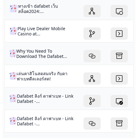
ทางเข้า dafabet เว็บ
สล็อต2024:...
Play Live Dealer Mobile
Casino at...
Why You Need To
Download The Dafabet...
เล่นคาสิโนสดสมจริง กับดา
ฟาเบทดีลเลอร์สด!
Dafabet ลิงก์ ดาฟาเบท - Link
Dafabet -...
Dafabet ลิงก์ ดาฟาเบท - Link
Dafabet -...