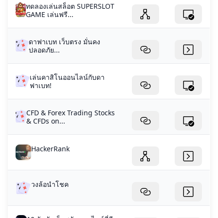
ทดลองเล่นสล็อต SUPERSLOT
GAME เล่นฟรี...
ดาฟาเบท เว็บตรง มั่นคง
ปลอดภัย...
เล่นคาสิโนออนไลน์กับดา
ฟาเบท!
CFD & Forex Trading Stocks
& CFDs on...
HackerRank
วงล้อนำโชค