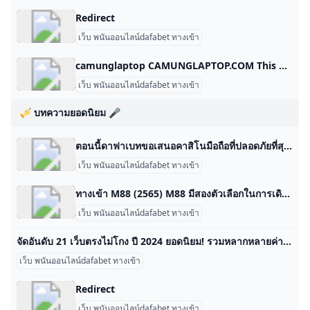
Redirect
เว็บ พนันออนไลน์dafabet ทางเข้า
camunglaptop CAMUNGLAPTOP.COM This domain name is for sale. Owning a suitable domain name will help you achieve greater success in your career. For any business consultation about CAMUNGLAPTOP.COM, please contact us! ! ! available for sale For instantly purchase. Please contact us to get this domain. Get A Quote Telegram Whatsapp Skype email protected Primary Language German Number Of Records 62 Website Building Age 1 Domain Age 8 Oldest Record Year 2017-11-24 13:56:19 Latest Record Year 2024-12-24 23:07:05 photographybygenevieve.
เว็บ พนันออนไลน์dafabet ทางเข้า
🎺 บทความยอดนิยม 🎤
ตอนนี้ดาฟาเบทขอเสนอคาสิโนมือถือที่ปลอดภัยที่สุดในเอเชีย! สนุกกับการสะสมแต้มคาสิโนบนมือถือของคุณกับ ดาฟาเบท คาสิโนบนมือถือ! เริ่มเล่นเดิมพันที่ปลอดภัยที่สุดในเอเชีย!
เว็บ พนันออนไลน์dafabet ทางเข้า
ทางเข้า M88 (2565) M88 มีสองตัวเลือกในการเดิมพันกีฬา: SPORTS และ MSPORTS ส่วนที่สองเป็นการพัฒนาของเจ้ามือรับแทง จุดแข็งของ M88 นั้นอยู่ในเอเชี่ยนแฮนดิแคปซึ่งเป็นสิ่งจำเป็นสำหรับนักพนันชาวเอเชียที่เคารพตนเองเช่นเดียวกับการเดิมพันสด M88 Mobile ไม่เหมือนกับเจ้ามือรับแทงพนันรายอื่น ๆ เว็บไซต์มือถือและพีซีของ M88 นั้นเหมือนกัน แต่สร้างขึ้นด้วยการออกแบบที่ตอบสนองได้ทำให้สะดวกในการใช้กับอุปกรณ์ใด ๆ M88 Mobile มีคุณสมบัติทั้งหมดสำหรับพีซี แน่นอนว่ายังมีแอพมือถือสำหรับ iPhone และ Android ที่ผู้เล่นสามารถดาวน์โหลดได้จากเว็บไซต์อย่างเป็นทางการ คาสิโนสด คาสิโนสด M88.com ประกอบด้วยสองส่วนของการเล่นเกม - Club M88 และ M88 ฟอร์จูนแต่ละรุ่นมีอุปกรณ์พกพา เกมยอดนิยมทั้งหมดมีให้บริการ - รูเล็ต, บาคาร่า, sic bo และอีกมากมายพร้อมด้วยสาวสวยสำหรับตัวแทนจำหน่าย ติดต่อ M88 ให้บริการลูกค้าในหลากหลายภาษารวมถึงภาษาไทย คุณสามารถติดต่อพนักงานทางอีเมล (
เว็บ พนันออนไลน์dafabet ทางเข้า
จัดอันดับ 21 เว็บตรงไม่โกง ปี 2024 ยอดนิยม! รวมหลากหลายค่าย จัดอันดับแนะนำเว็บตรงไม่โกงที่ดีที่สุด คนเล่นเยอะ ยอดนิยม จ่ายจริง ถอนเงินได้จริง โอนไว ไปดูกันว่ามีเว็บใดน่าสนใจบ้าง 21 เว็บตรงไม่โกงที่ดีที่สุด ปี 2024 มีดังต่อไปนี้: BK8– เว็บพนันแท้ที่น่าเชื่อถือในระดับเอเชีย 12Play – เว็บพนันเว็บตรงไม่โกงที่นำเสนอโบนัสมากมาย WE88– แอพเว็บตรงไม่โกงที่เล่นได้ 24 ชั่วโมง UEA8– เว็บตรงไม่โกงโดยรวมที่ดีที่สุดในปี 2024 Siam855 – เว็บพนันตรงลงทะเบียนง่าย IB8 – เว็บพนันกีฬาออนไลน์ที่มีโบนัสวันเกิดสูงสุด 68 บาท Leonbet – ไม่มีการฉ้อโกงเว็บไซต์เดิมพันที่เสนอโบนัสที่ดีสำหรับผู้เล่นที่มีอยู่แล้ว 22Fun – มั่นใจในทุกการเดิมพันของคุณที่ 22Fun ด้วยความคำมั่นสัญญาว่าเราจะให้บริการด้วยความซื่อสัตย์และความมั่นคงด้วยการนำเสนอแพลตฟอร์มที่เชื่อถือได้และไม่มีประวัติการโกง Siam191 – เว็บพนันไม่โกงที่มีโบนัสคืนเงิน William Hill – ไม่มีการฉ้อโกงเว็บไซต์เดิมพันพร้อมตัวเลือกที่ดีสำหรับการเดิมพันกีฬา M88 – มั่นใจในทุกการเดิมพันของคุณที่ 8Spin ด้วยความคำมั่นสัญญาว่าเราจะให้บริการด้วยความซื่อสัตย์และความมั่นคงด้วยการนำเสนอแพลตฟอร์มที่เชื่อถือได้และไม่มีประวัติการโกง 77W – หนึ่งในเว็บพนันที่มีโบนัส VIP 1xBet – ไม่มีการฉ้อโกงเว็บไซต์เดิมพันพร้อมโบนัสหลายประเภท Instant Casino – เว็บพนันแท้ให้บริการลูกค้าใกล้ชิด Golden Panda – เว็บพนันเว็บตรงไม่โกงที่มีชื่อเสียงในวงการฟุตบอล Lucky Block – เว็บไซต์ที่มีอัตราต่อรองที่ได้มาตรฐาน รวมไปถึงกีฬาประเภทอื่น ๆ ยอดนิยม Samba Slots – เว็บพนันฝากถอนเงินปลอดภัย TG.
เว็บ พนันออนไลน์dafabet ทางเข้า
Redirect
เว็บ พนันออนไลน์dafabet ทางเข้า