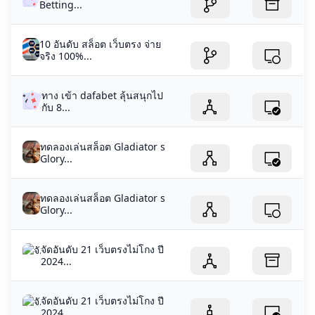
Betting...
10 อันดับ สล็อต เว็บตรง จ่าย
จริง 100%...
ทาง เข้า dafabet ลุ้นสนุกไป
กับ 8...
ทดลองเล่นสล็อต Gladiator s
Glory...
ทดลองเล่นสล็อต Gladiator s
Glory...
จัดอันดับ 21 เว็บตรงไม่โกง ปี
2024...
จัดอันดับ 21 เว็บตรงไม่โกง ปี
2024...