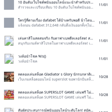
10 อันดับเว็บไซต์พนันออนไลน์แนะนำสำหรับประเทศไทย สำรวจและเปรียบเทียบ 10 อันดับเว็บไซต์พนันออนไลน์ที่ได้รับการแนะนำสำหรับนักพนันในประเทศไทยปี 2023! อ่านรีวิว สำรวจโปรโมชัน และเลือกเว็บที่ตอบโจทย์การพนันของคุณ ตรวจสอบความน่าเชื่อถือ ความปลอดภัย และความหลากหลายของเกม เพื่อค้นหาประสบการณ์การพนันออนไลน์ที่สมบูรณ์แบบที่สุด!
11/01
สำรวจและเปรียบเทียบ 10 อันดับเว็บไซต์พนันออนไลน์ที่ได้รับการแนะนำสำหรับนักพนันในประเทศไทยปี 2023! อ่านรีวิว สำรวจโปรโมชัน และเลือกเว็บที่ตอบโจทย์การพนันของคุณ ตรวจสอบความน่าเชื่อถือ ความปลอดภัย และความหลากหลายของเกม เพื่อค้นหาประสบการณ์การพนันออนไลน์ที่สมบูรณ์แบบที่สุด! สำรวจและเปรียบเทียบ 10 อันดับเว็บไซต์พนันออนไลน์ที่ได้รับการแนะนำสำหรับนักพนันในประเทศไทยปี 2023! อ่านรีวิว สำรวจโปรโมชัน และเลือกเว็บที่ตอบโจทย์การพนันของคุณ ตรวจสอบความน่าเชื่อถือ ความปลอดภัย และความหลากหลายของเกม เพื่อค้นหาประสบการณ์การพนันออนไลน์ที่สมบูรณ์แบบที่สุด! Inclave Casino List: The Best Online Casinos With Inclave Login In 2024 Best Crypto & Bitcoin Casinos for US Players | Top BTC Sites 2024 Fastest Payout Online Casinos in the US | Instant Withdrawals 2024 Best Payout Online Casinos In 2024: High Payout Casinos For US Top Cash App Casinos | Real Money Gambling & Casino Games 2024
ใครรู้ที่ตามเรื่อง dafabet ได้บ้างครับพอดี น้าโดนเว็บนี้โกงมา - Pantip แจ้งถอน dafabet 312648 กลับดึงเงินออกทั้งๆไม่ผิดอะไร ขอความเห็นใจทุกคนด้วยค่ะ ใครพอที่จะรู้จัก ที่ๆ สามารถตามเรื่องกับ dafabet ได้ไหมค่ะ ไอดีไลน์ดิฉันนะค่ะ isc
11/01
แจ้งถอน dafabet 312,648 กลับดึงเงินออกทั้งๆไม่ผิดอะไร ขอความเห็นใจทุกคนด้วยค่ะ ใครพอที่จะรู้จัก ที่ๆ สามารถตามเรื่องกับ dafabet ได้ไหมค่ะ ไอดีไลน์ดิฉันนะค่ะ isc
เล่นคาสิโนสดสมจริง กับดาฟาเบทดีลเลอร์สด! สนุกกับเกมส์คาสิโปรดในดาฟาเบทดีลเลอร์สด! เราพร้อมมอบอรรถรสความสนุกที่ดีที่สุดเพื่อคุณ! เล่นตอนนี้!
11/01
สนุกกับเกมส์คาสิโปรดในดาฟาเบทดีลเลอร์สด! เราพร้อมมอบอรรถรสความสนุกที่ดี
วงล้อนำโชค %!s()
11/01
วงล้อนำโชค
ทดลองเล่นสล็อต Gladiator s Glory นักรบกลาดิเอเตอร์ pg 2024 เว็บเกมสล็อตออนไลน์ superslot ขอพานักปั่นสล็อตมาพบกับสล็อตใหม่ล่าสุด Gladiator s Glory เกมมาในธีมนักรบกลาดิเอเตอร์ ที่คล้ายกับเกมฮิตอย่างเกม Roma
10/28
เว็บเกมสล็อตออนไลน์ superslot ขอพานักปั่นสล็อตมาพบกับสล็อตใหม่ล่าสุด Gladiator s Glory เกมมาในธีมนักรบกลาดิเอเตอร์ ที่คล้ายกับเกมฮิตอย่างเกม Roma ทดลองเล่นสล็อต มาให้สนุกก่อนใคร มีเกมสล็อตหลากหลายรูปแบบ จากค่ายชั้นนำทั่วโลกมาให้นักเสี่ยงดวงสนุกเพลิดเพลิน ค่ายดังอย่าง PG SLOT , EVOPLAY , SLOTXO , PRAGMATIC PLAY , JILI GAME , RELAX GAMING , DAFABET , JOKER และอื่น ๆ อีกมากมาย เล่นได้ทุกวัน อยู่ภายในเว็บตรง เกมสล็อตนักรบกลาดิเอเตอร์ เป็นสล็อตแบบ 5 รีล 3 แถว ที่มีการจ่ายเงินแบบแบนท็อป ซึ่งหมายความว่าคุณจะชนะเงินรางวัลเมื่อคุณมีสัญลักษณ์ที่เหมือนกันปรากฏติดต่อกันจากซ้ายไปขวา โดยจำนวนของสัญลักษณ์ที่ต้องการในการชนะรางวัลจะขึ้นอยู่กับประเภทของสัญลักษณ์ โบนัส และ สัญลักษณ์พิเศษ เกมนี้มาพร้อมกับสัญลักษณ์พิเศษอีกหลายตัว เช่น สัญลักษณ์ Wild ที่สามารถแทนสัญลักษณ์อื่นเพื่อช่วยให้คุณชนะรางวัล สัญลักษณ์ Scatter ที่เป็นเครื่องกำเนิดโบนัส และฟีเจอร์ Gladiator Battle ที่เป็นส่วนสำคัญในการเริ่มเล่นเกมโบนัส ดาวน์โหลด superslot ฟีเจอร์ Gladiator Battle เกมสล็อตนักรบกลาดิเอเตอร์ เมื่อคุณได้รับสัญลักษณ์ Gladiator Battle บนรีล 1 และ 5 พร้อมกับสัญลักษณ์ Scatter บนรีล 3 คุณจะเข้าสู่โหมด Gladiator Battle ที่จะมอบโอกาสให้คุณเลือกนักรบที่คุณต้องการเพื่อแข่งขัน แต่ละนักรบมีโอกาสชนะรางวัลแตกต่างกัน โดยมีโอกาสชนะรางวัลมากมายรอคุณ!
ทดลองเล่นสล็อต SUPERSLOT GAME เล่นฟรี ไม่ต้องมียูส 2024 ทดลองเล่นสล็อต SUPERSLOT GAME เล่นฟรี ไม่เด้ง ไม่ต้องมียูส สล็อตค่ายดัง PG SLOT EVOPLAY SLOTXO และอื่น ๆ ทดลองเล่นได้ตลอด 24 ชม.
10/28
ทดลองเล่นสล็อต SUPERSLOT GAME เล่นฟรี ไม่เด้ง ไม่ต้องมียูส สล็อตค่ายดัง PG SLOT , EVOPLAY , SLOTXO และอื่น ๆ ทดลองเล่นได้ตลอด 24 ชม. เกม SUPERSLOT ใหม่พร้อมให้ผู้เล่นทุกคน วันนี้ลองเล่น SUPERSLOT ที่นี่ที่เดียวเท่านั้น เล่นก่อนใคร ไม่ต้องฝาก. คุณสามารถเล่นได้ในขณะนี้ พร้อมเครดิตฟรีในเกมทดลองเล่นฟรีทุกช่อง มีเกมให้เลือกมากกว่า 300 เกม เกมใหม่ ภาพ 3 มิติ เสียงที่น่าตื่นเต้น พร้อมโบนัสรางวัลแจ็คพอตขนาดใหญ่ ที่จะทำให้ผู้เล่นสนุก เพลิดเพลินไปกับการทดลองเล่น superslot เต็มรูปแบบ เล่นทุกฟีเจอร์ เกมคาสิโนออนไลน์เกมแรกในปี 2024 ฝาก-ถอน ระบบออโต้ สมัครสมาชิก Superslot เว็บไซต์ของเราได้แนะนำระบบ ฝาก-ถอน อัตโนมัติเป็นเทคโนโลยีที่จะช่วยผู้เล่นทุกคน เพิ่มความสะดวก รวดเร็ว เป็นระบบที่เสถียรที่สุด ถอนเงินฝากอัตโนมัติ สามารถทำธุรกรรมได้มากมายพร้อม ๆ กันไม่มีสะดุด สมาชิกทุกท่านสามารถฝาก-ถอนได้ ผ่านธนาคารใดก็ได้ไม่มีค่าธรรมเนียม เราใส่ใจผู้เล่นทุกคนได้จัดทีมงานคุณภาพช่วยเหลือสมาชิกทุกท่านตลอด 24 ชม. ทดลองเล่นสล็อตเว็บตรง อัพเดตเวอร์ชั่นใหม่ล่าสุด ระบบออโต้ สล็อตเว็บตรง อัพเดตเวอร์ชั่นใหม่ล่าสุด ระบบออโต้ เล่นสล็อตผ่านเว็บตรง ไม่ผ่านเอเย่นต์ ไม่ต้องกังวลใจเรื่องเว็บสะดุด เกมค้าง ระบบล่าช้า อีกต่อไป เพราะเราได้รวบรวมระบบปฏิบัติการในการเล่นเกมสล็อตออนไลน์ที่ดีที่สุดไว้ให้ท่านแล้ว เข้ามาทดลองเล่นเกมสล็อตออนไลน์ กับเราได้แล้ววันนี้ สล็อตเว็บตรง ไม่ต้องฝาก ไม่ต้องแชร์ ก็สามารถเล่นได้
สัมผัสประสบการณ์พนันออนไลน์ระดับโลก! สมัครตอนนี้! พนันออนไลน์กับเว็บไซต์ที่น่าเชื่อถือที่สุดในเอเชีย! สมัครวันนี้พร้อมรับแจ็คพ็อตมากมาย!