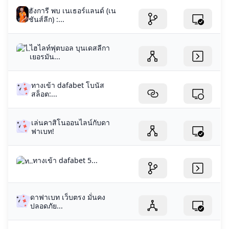
ฮังการี พบ เนเธอร์แลนด์ (เน
ชันส์ลีก) :...
ไฮไลท์ฟุตบอล บุนเดสลีกา
เยอรมัน...
ทางเข้า dafabet โบนัส
สล็อต:...
เล่นคาสิโนออนไลน์กับดา
ฟาเบท!
ทางเข้า dafabet 5...
ดาฟาเบท เว็บตรง มั่นคง
ปลอดภัย...