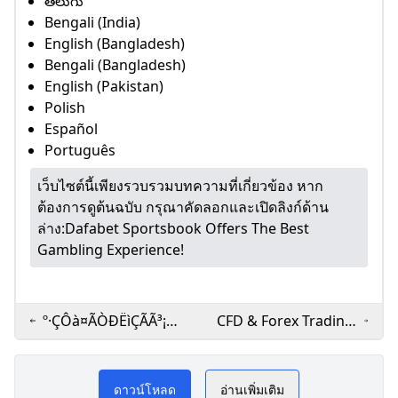
తెలుగు
Bengali (India)
English (Bangladesh)
Bengali (Bangladesh)
English (Pakistan)
Polish
Español
Português
เว็บไซต์นี้เพียงรวบรวมบทความที่เกี่ยวข้อง หาก
ต้องการดูต้นฉบับ กรุณาคัดลอกและเปิดลิงก์ด้าน
ล่าง:
Dafabet Sportsbook Offers The Best
Gambling Experience!
º·ÇÔà¤ÃÒÐËìÇÃÃ³¡ÃÃÁàÃ×èÍ§
CFD & Forex Trading
·Ø¡¢ì¢Í§ªÒÇ¹Òã¹º·¡ÇÕ
Stocks & CFDs on
Commodities IC
Markets Global
ดาวน์โหลด
อ่านเพิ่มเติม