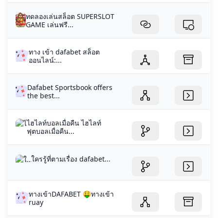
ทดลองเล่นสล็อต SUPERSLOT
GAME เล่นฟรี...
ทาง เข้า dafabet สล็อต
ออนไลน์:...
Dafabet Sportsbook offers
the best...
ไฮไลท์บอลเมื่อคืน ไฮไลท์
ฟุตบอลเมื่อคืน...
ใครรู้ที่ตามเรื่อง dafabet...
ทางเข้าDAFABET 🤑ทางเข้า
ruay