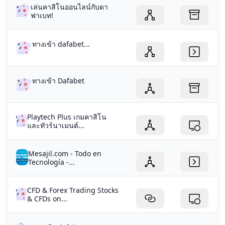
เล่นคาสิโนออนไลน์กับดา
ฟาเบท!
ทางเข้า dafabet...
ทางเข้า Dafabet
Playtech Plus เกมคาสิโน
และทัวร์นาเมนต์...
Mesajil.com - Todo en
Tecnología -...
CFD & Forex Trading Stocks
& CFDs on...