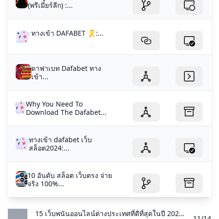
(พรีเมียร์ลีก) :...
ทางเข้า DAFABET 🎗️:...
ดาฟาเบท Dafabet ทาง
เข้า...
Why You Need To
Download The Dafabet...
ทางเข้า dafabet เว็บ
สล็อต2024:...
10 อันดับ สล็อต เว็บตรง จ่าย
จริง 100%...
15 เว็บพนันออนไลน์ต่างประเทศที่ดีที่สุดในปี 2024 แนะนำ 15 เว็บพนันออนไลน์ต่างประเทศที่ดีที่สุดในปี 2024 ซึ่งให้บริการแทงบอลออนไลน์ที่น่าไว้วางใจที่สุด
11/14