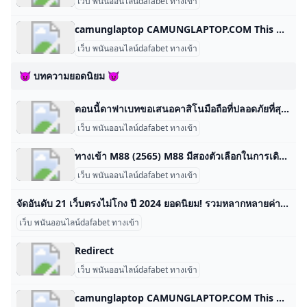
เว็บ พนันออนไลน์dafabet ทางเข้า
camunglaptop CAMUNGLAPTOP.COM This domain name is for sale. Owning a suitable domain name will help you achieve greater success in your career. For any business consultation about CAMUNGLAPTOP.COM, please contact us! ! ! available for sale For instantly purchase. Please contact us to get this domain. Get A Quote Telegram Whatsapp Skype email protected Primary Language German Number Of Records 62 Website Building Age 1 Domain Age 8 Oldest Record Year 2017-11-24 13:56:19 Latest Record Year 2024-12-24 23:07:05 photographybygenevieve.
เว็บ พนันออนไลน์dafabet ทางเข้า
😈 บทความยอดนิยม 😈
ตอนนี้ดาฟาเบทขอเสนอคาสิโนมือถือที่ปลอดภัยที่สุดในเอเชีย! สนุกกับการสะสมแต้มคาสิโนบนมือถือของคุณกับ ดาฟาเบท คาสิโนบนมือถือ! เริ่มเล่นเดิมพันที่ปลอดภัยที่สุดในเอเชีย!
เว็บ พนันออนไลน์dafabet ทางเข้า
ทางเข้า M88 (2565) M88 มีสองตัวเลือกในการเดิมพันกีฬา: SPORTS และ MSPORTS ส่วนที่สองเป็นการพัฒนาของเจ้ามือรับแทง จุดแข็งของ M88 นั้นอยู่ในเอเชี่ยนแฮนดิแคปซึ่งเป็นสิ่งจำเป็นสำหรับนักพนันชาวเอเชียที่เคารพตนเองเช่นเดียวกับการเดิมพันสด M88 Mobile ไม่เหมือนกับเจ้ามือรับแทงพนันรายอื่น ๆ เว็บไซต์มือถือและพีซีของ M88 นั้นเหมือนกัน แต่สร้างขึ้นด้วยการออกแบบที่ตอบสนองได้ทำให้สะดวกในการใช้กับอุปกรณ์ใด ๆ M88 Mobile มีคุณสมบัติทั้งหมดสำหรับพีซี แน่นอนว่ายังมีแอพมือถือสำหรับ iPhone และ Android ที่ผู้เล่นสามารถดาวน์โหลดได้จากเว็บไซต์อย่างเป็นทางการ คาสิโนสด คาสิโนสด M88.com ประกอบด้วยสองส่วนของการเล่นเกม - Club M88 และ M88 ฟอร์จูนแต่ละรุ่นมีอุปกรณ์พกพา เกมยอดนิยมทั้งหมดมีให้บริการ - รูเล็ต, บาคาร่า, sic bo และอีกมากมายพร้อมด้วยสาวสวยสำหรับตัวแทนจำหน่าย ติดต่อ M88 ให้บริการลูกค้าในหลากหลายภาษารวมถึงภาษาไทย คุณสามารถติดต่อพนักงานทางอีเมล (
เว็บ พนันออนไลน์dafabet ทางเข้า
จัดอันดับ 21 เว็บตรงไม่โกง ปี 2024 ยอดนิยม! รวมหลากหลายค่าย จัดอันดับแนะนำเว็บตรงไม่โกงที่ดีที่สุด คนเล่นเยอะ ยอดนิยม จ่ายจริง ถอนเงินได้จริง โอนไว ไปดูกันว่ามีเว็บใดน่าสนใจบ้าง 21 เว็บตรงไม่โกงที่ดีที่สุด ปี 2024 มีดังต่อไปนี้: BK8– เว็บพนันแท้ที่น่าเชื่อถือในระดับเอเชีย 12Play – เว็บพนันเว็บตรงไม่โกงที่นำเสนอโบนัสมากมาย WE88– แอพเว็บตรงไม่โกงที่เล่นได้ 24 ชั่วโมง UEA8– เว็บตรงไม่โกงโดยรวมที่ดีที่สุดในปี 2024 Siam855 – เว็บพนันตรงลงทะเบียนง่าย IB8 – เว็บพนันกีฬาออนไลน์ที่มีโบนัสวันเกิดสูงสุด 68 บาท Leonbet – ไม่มีการฉ้อโกงเว็บไซต์เดิมพันที่เสนอโบนัสที่ดีสำหรับผู้เล่นที่มีอยู่แล้ว 22Fun – มั่นใจในทุกการเดิมพันของคุณที่ 22Fun ด้วยความคำมั่นสัญญาว่าเราจะให้บริการด้วยความซื่อสัตย์และความมั่นคงด้วยการนำเสนอแพลตฟอร์มที่เชื่อถือได้และไม่มีประวัติการโกง Siam191 – เว็บพนันไม่โกงที่มีโบนัสคืนเงิน William Hill – ไม่มีการฉ้อโกงเว็บไซต์เดิมพันพร้อมตัวเลือกที่ดีสำหรับการเดิมพันกีฬา M88 – มั่นใจในทุกการเดิมพันของคุณที่ 8Spin ด้วยความคำมั่นสัญญาว่าเราจะให้บริการด้วยความซื่อสัตย์และความมั่นคงด้วยการนำเสนอแพลตฟอร์มที่เชื่อถือได้และไม่มีประวัติการโกง 77W – หนึ่งในเว็บพนันที่มีโบนัส VIP 1xBet – ไม่มีการฉ้อโกงเว็บไซต์เดิมพันพร้อมโบนัสหลายประเภท Instant Casino – เว็บพนันแท้ให้บริการลูกค้าใกล้ชิด Golden Panda – เว็บพนันเว็บตรงไม่โกงที่มีชื่อเสียงในวงการฟุตบอล Lucky Block – เว็บไซต์ที่มีอัตราต่อรองที่ได้มาตรฐาน รวมไปถึงกีฬาประเภทอื่น ๆ ยอดนิยม Samba Slots – เว็บพนันฝากถอนเงินปลอดภัย TG.
เว็บ พนันออนไลน์dafabet ทางเข้า
Redirect
เว็บ พนันออนไลน์dafabet ทางเข้า
camunglaptop CAMUNGLAPTOP.COM This domain name is for sale. Owning a suitable domain name will help you achieve greater success in your career. For any business consultation about CAMUNGLAPTOP.COM, please contact us! ! ! available for sale For instantly purchase. Please contact us to get this domain. Get A Quote Telegram Whatsapp Skype email protected Primary Language German Number Of Records 62 Website Building Age 1 Domain Age 8 Oldest Record Year 2017-11-24 13:56:19 Latest Record Year 2024-12-24 23:07:05 photographybygenevieve.