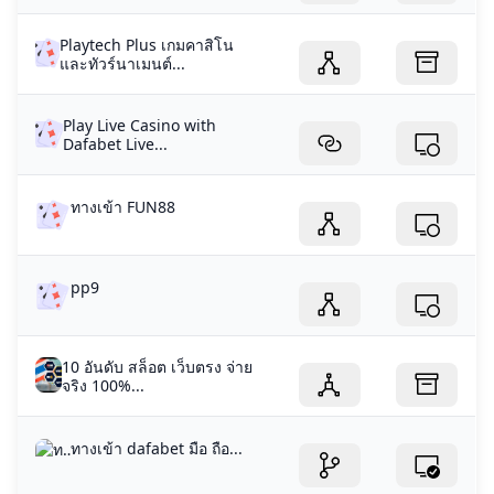
Playtech Plus เกมคาสิโน
และทัวร์นาเมนต์...
Play Live Casino with
Dafabet Live...
ทางเข้า FUN88
pp9
10 อันดับ สล็อต เว็บตรง จ่าย
จริง 100%...
ทางเข้า dafabet มือ ถือ...