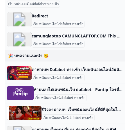
เว็บ พนันออนไลน์dafabet ทางเข้า
Redirect
เว็บ พนันออนไลน์dafabet ทางเข้า
camunglaptop CAMUNGLAPTOP.COM This domain name is for sale. Owning a suitable domain name will help you achieve greater success in your career. For any business consultation about CAMUNGLAPTOP.COM, please contact us! ! ! available for sale For instantly purchase. Please contact us to get this domain. Get A Quote Telegram Whatsapp Skype email protected Primary Language German Number Of Records 62 Website Building Age 1 Domain Age 8 Oldest Record Year 2017-11-24 13:56:19 Latest Record Year 2024-12-24 23:07:05 photographybygenevieve.
เว็บ พนันออนไลน์dafabet ทางเข้า
🎉 บทความแนะนำ 😘
ดาฟาเบท Dafabet ทางเข้า เว็บพนันออนไลน์อันดับ 1 โปรโมชั่นดีที่สุด ดาฟาเบท เว็บไซต์พนันออนไลน์ยอดนิยม ทางเข้า Dafabet พร้อมรายละเอียดโปรโมชั่น และ เก
เว็บ พนันออนไลน์dafabet ทางเข้า
ห้ามหลงไปเล่นพนันเว็บ dafabet - Pantip ใครที่เล่นพนันเว็บ Dafabet ให้ระวังด้วยนะครับ ผมรู้จักเว็บนี้มาจากเพื่อนผมก็ลองเล่นไพ่บาคาร่าตาละ 50-100 บาทมีเล่นได้เล่นเสีย ผมก็ปรับยอดเดิมพันขึ้นจาก 100 เป็น
เว็บ พนันออนไลน์dafabet ทางเข้า
รีวิวดาฟาเบท: เว็บพนันออนไลน์ที่ดีที่สุดในไทย โปรโมชั่นสุดคุ้ม อ่านรีวิวดาฟาเบท (Dafabet) ที่ครองใจนักเดิมพันมายาวนาน พบกับความน่าเชื่อถือ การบริการครบครัน และโปรโมชั่นสุดคุ้ม Kristina Briggs0October 14, 2024 8:08 pmDafabet มอบความสะดวกสบายในการเล่นพนันออนไลน์ หลากหลายประการอย่างครบวงจร ต่อไปนี้ที่เราจะมากล่าวถึงความสะดวกในการเล่นพนันออนไลน์กับ ดาฟาเบท ดังต่อไปนี้ เว็บไซต์คา สิ โนออนไลน์ที่เติบโตขึ้นเรื่อยๆ และได้รับความนิยมจากนักพนันทั่วโลก โดยมักมีการนำเสนอเกมที่หลากหลายและมีคุณภาพสูง ทั้งเกมสล็อตที่มีกราฟิกที่สวยงามและระบบเสียงที่ทันสมัย, เกมโต๊ะที่ให้ความสนุกและความตื่นเต้นที่สูง พร้อมกับการเล่นสดที่สมจริงและมีคุณภาพสูง นอกจากนี้ยังมีแพลตฟอร์มที่ปลอดภัยและใช้งานง่าย เพื่อให้ผู้เล่นสามารถเข้าถึงเกมได้ทุกที่ทุกเวลาโดยไม่มีปัญหาใดๆ ทางเว็บไซต์ให้ความสำคัญเรื่องความน่าเชื่อถือเป็นอย่างสูง โดยทาง Dafabet ดำเนินการอย่างถูกต้อง โดยได้รับใบอนุญาตและการรับรองตามมาตรฐานระดับสากลจากหน่วยงานที่เชื่อถือได้การตรวจสอบใบอนุญาต Antillephone จากรัฐบาลประเทศ Curacao ที่ทำให้ผู้เล่นมั่นใจได้ว่าการเล่นเกมทุกประเภทที่ Dafabet นำเสนอด้วยความเป็นมิตรให้กับความปลอดภัยและการเล่นอย่างยุติธรรม ด้วยระบบที่มีมาตรฐานสูงสุดในการป้องกันและควบคุมผลกระทบที่อาจเกิดขึ้นจากการพนัน คา สิ โน ออนไลน์ที่มีประสบการณ์ในการให้บริการมาเกือบ 20 ปี แสดงถึงความมั่นคงของฐานลูกค้าที่มั่นคงและความเชื่อถือที่ได้รับจากผู้เล่นทั่วโลก ด้วยการนำเสนอเกมที่หลากหลายและคุณภาพสูงที่เน้นความสนุกสนานและความตื่นเต้น พร้อมระบบที่ปลอดภัยและเชื่อถือได้ เป็นที่ยอมรับของนักพนันที่ต้องการความมั่นใจในทุกการเดิมพันที่ทำในแพลตฟอร์มที่เชื่อถือได้ การเดิมพันออนไลน์ที่ดีที่สุด Dafabet นำเสนอการเดิมพันออนไลน์ที่ดีที่สุดสำหรับนักพนันทุกระดับ ด้วยแพลตฟอร์มที่ปลอดภัยและใช้งานง่าย สมาชิกสามารถเพลิดเพลินให้กับเกมที่หลากหลายและอัตราต่อรองที่ยอดเยี่ยม มีตลาดให้เลือกเดิมพันหลากหลายมากกว่า เว็บไซต์นี้เป็นค่ายที่จะได้รับความนิยมมากที่สุดในไทย เนื่องจากเสนอบริการคา สิ โน ออนไลน์ที่ครอบคลุมทุกรูปแบบ สามารถเดิมพันฟุตบอลได้หลากหลายลีกการแข่งขันรอบโลก ไม่ว่าจะลีกเล็กหรือลีกใหญ่ เป็นที่ชื่นชอบทั้งสำหรับนักพนันที่มีประสบการณ์และมือใหม่ และยังมีตลาดเดิมพันที่หลากหลายมากกว่าเว็บไซต์พนันออนไลน์เจ้าอื่นๆ ทำให้เป็นที่นิยมอย่างมากในวงการคา สิ โนออนไลน์และวงการแทงบอลในประเทศไทย เว็บไซต์ Dafabet นับว่ามีความหลากหลายที่น่าทึ่งในเรื่องของเกมส์ที่สามารถเลือกเล่นได้ ไม่ว่าที่จะเป็นคา สิ โนสดที่ทำให้คุณสัมผัสให้กับบรรยากาศการเดิมพันแบบเรียลไทม์ หรือเกมสล็อตที่มีหลากหลายของเกมให้เลือกเล่นตามความชื่นชอบ นอกจากนี้ยังมีเกมโต๊ะที่มีการเดิมพันรูปแบบต่างๆ และเกมคา สิ โนสดที่จะครอบคลุมทุกรูปแบบของเกมส์ที่คุณคุ้นเคยและชื่นชอบอยู่ในเว็บไซต์เดียว ทำให้นักพนันสามารถเพลิดเพลินกับการเล่นเกมในรูปแบบต่างๆ ได้อย่างไม่จำกัด เดิมพันออนไลน์ที่ดีที่สุดสำหรับนักพนัน DAFABET เป็นเว็บ คา สิ โนออนไลน์ที่เป็นที่นิยมอันดับต้นๆ ในประเทศไทย โดยเฉพาะอย่างยิ่งเมื่อเทียบกับ UFABET และ SBOBET ซึ่งมีชื่อเสียงระดับโลกในด้านการพนันออนไลน์ ด้วยความหลากหลายในเกมส์และบริการที่ครอบคลุมทั้งคา สิ โนสดที่มีการเล่นในระหว่างเวลาจริง, เกมสล็อตที่มีหลากหลายตัวเลือก, และเกมโต๊ะที่มีความเชื่อถือได้ที่สุดในวงการ ทำให้นักพนันที่สามารถเข้าใช้บริการสามารถเพลิดเพลินกับประสบการณ์การเล่นเกมออนไลน์ได้อย่างครบวงจรและทันสมัย Dafabet ได้ร่วมมือให้กับค่ายเกมชั้นนำระดับโลกเพื่อนำเกมส์ชื่อดังจากหลายบริษัทเกมส์มารวมไว้ในแพลตฟอร์มเดียวกัน ทำให้นักพนันสามารถเพลิดเพลินให้กับการเดิมพันอย่างไม่มีที่สิ้นสุด นอกจากเกมสล็อตที่น่าตื่นเต้นและเกมโต๊ะที่สมจริง ยังมีประสบการณ์การเดิมพันคา สิ โนสดที่ยิ่งใหญ่ ซึ่งรองรับนักพนันในทุกช่วงเวลา นับเป็นการรวมเอาความสนุกสนานและความตื่นเต้นของการเล่นเกมออนไลน์ไว้ในที่เดียว โปรโมชั่นดีที่สุดสำหรับนักพนัน Dafabet มีโปรโมชั่นดีที่สุดสำหรับนักพนันที่ไม่ว่าที่จะเป็นสมาชิกเก่าหรือสมาชิกใหม่ที่ไม่ควรพลาด เพื่อเพิ่มมูลค่าให้กับการเดิมพันของคุณ ดังต่อไปนี้
เว็บ พนันออนไลน์dafabet ทางเข้า
ดาฟาเบท เว็บตรง มั่นคง ปลอดภัย ที่สุดในเอเชีย! Faça suas apostas com a Dafabet - O principal site de apostas na Ásia! Cadastre-se agora e tenha a melhor experiência em apostas! Aposte online hoje mesmo! English (Asia) English (Europe) 简体中文 繁體中文 Tiếng Việt Bahasa Indonesia 日本語