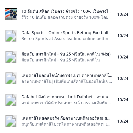
10 อันดับ สล็อต เว็บตรง จ่ายจริง 100% เว็บตรงไม่ผ่านเอเย่นต์ ปี 2024 รีวิว 10 อันดับ สล็อต เว็บตรง จ่ายจริง 100% โดยผู้เชี่ยวชาญด้านการปั่นสล็อตตัวจริง เว็บสล็อตแท้ที่ทีมงานซัพพอร์ตตลอด 24 ชม. พร้อมระบบฝาก-ถอน True Wallet ไม่มีขั้นต่ำ
10/24
รีวิว 10 อันดับ สล็อต เว็บตรง จ่ายจริง 100% โดยผู้เชี่ยวชาญด้านการปั่นสล็อตตัวจริง เว็บสล็อตแท้ที่ทีมงานซัพพอร์ตตลอด 24 ชม. พร้อมระบบฝาก-ถอน True Wallet ไม่มีขั้นต่ำ รีวิว 10 อันดับ สล็อต เว็บตรง จ่ายจริง 100% โดยผู้เชี่ยวชาญด้านการปั่นสล็อตตัวจริง เว็บสล็อตแท้ที่ทีมงานซัพพอร์ตตลอด 24 ชม. พร้อมระบบฝาก-ถอน True Wallet ไม่มีขั้นต่ำ HemaUpdated on: 30 April 2024 3:08 pmUpdated on: 30 April 2024 3:08 pm- จัดอันดับ 10 เว็บสล็อต เครดิตฟรี300 ยืนยันเบอร์ ไม่ ต้องฝาก ไม่ต้องแชร์ ล่าสุด 3 เว็บไซต์ บา คา ร่า ออนไลน์ ที่ดีที่สุดในประเทศไทย – แพลตฟอร์มยอดนิยมแห่งปี Live Draw Cambodia Hari Ini Selalu Memberikan Hasil Keluaran Yang Resmi
Dafa Sports - Online Sports Betting Football Odds Dafabet.com Bet on Sports at Asias leading online betting site Dafabet!
10/24
Bet on Sports at Asia’s leading online betting site, Dafabet!
ต้อนรับ สมาชิกใหม่ - รับ 25 ฟรีสปิน คาสิโน %!s()
10/24
ต้อนรับ สมาชิกใหม่ - รับ 25 ฟรีสปิน คาสิโน
เล่นคาสิโนออนไลน์กับดาฟาเบท! ดาฟาเบทคาสิโน เดิมพันเกมส์คาสิโนออนไลน์เช่น เกมส์สล็อต แบล็คแจ็ค และเกมส์แจ็คพ็อตอื่นๆ พร้อมสนุกไปกับโปรโมชั่น และ โบนัสคาสิโนออนไลน์มากมาย
10/24
ดาฟาเบทคาสิโน|เดิมพันเกมส์คาสิโนออนไลน์เช่น เกมส์สล็อต, แบล็คแจ็ค และเกมส
Dafabet ลิงก์ ดาฟาเบท - Link Dafabet - ดาฟาเบท สปอร์ต - Dafabet Sports ดาฟาเบท เราได้นำประสบการณ์ การวางเดิมพันออนไลน์ มากกว่า 5000 เกมส์การแข่งขันออนไลน์ ที่พร้อมสำหรับการเดิมพันในแต่ละสัปดาห์ กับการเดิมพันฟุตบอล เดิมพันบาสเกตบอล เดิมพันเทนนิส เดิมพันเอฟ1 เดิมพันมวย และรวมถึงชนิดกีฬาอื่นๆ อีกมากมาย. ดูรายการเดิมพันสด การแข่งขันที่ใกล้เข้ามา และ เว็บไซต์การเดิมพันเกมกีฬาวันนี้จากเรา.
10/24
ดาฟาเบท เราได้นำประสบการณ์ การวางเดิมพันออนไลน์ มากกว่า 5,000 เกมส์การแข่งขันออนไลน์ ที่พร้อมสำหรับการเดิมพันในแต่ละสัปดาห์ กับการเดิมพันฟุตบอล, เดิมพันบาสเกตบอล, เดิมพันเทนนิส, เดิมพันเอฟ1, เดิมพันมวย และรวมถึงชนิดกีฬาอื่นๆ อีกมากมาย. ดูรายการเดิมพันสด, การแข่งขันที่ใกล้เข้ามา และ เว็บไซต์การเดิมพันเกมกีฬาวันนี้จากเรา. ลิงก์ สปอร์ตบุค ลิงก์ 1 ลิงก์ 2 ลิงก์ 3 ลิงก์ 4 ลิงก์ 2 ลิงก์ 3 ลิงก์ 4 ลิงก์ 5 ลิงก์ 6 ลิงก์ 7 ลิงก์ 8 ลิงก์ 6 ลิงก์ 7 ลิงก์ 8 ลิงก์ คาสิโน ลิงก์ 1 ลิงก์ 2 ลิงก์ 3 ลิงก์ 4 ลิงก์ 5 ลิงก์ 2 ลิงก์ 3 ลิงก์ 4 ลิงก์ 5 ลิงก์ 6 ลิงก์ 7 ลิงก์ 8 ลิงก์ 9 ลิงก์ 10 ลิงก์ 7 ลิงก์ 8 ลิงก์ 9 ลิงก์ 10 Dafabet ลิงก์ ดาฟาเบท / ลิงก์สำรอง ของดาฟาเบท เหมาะสำหรับคุณ เพราะเรามี การอัพเดทที่หลากหลายของแต่ละชนิดกีฬา ไม่ว่าจะเป็น คอบอล สำหรับคนรักกีฬาฟุตบอล และ การเดิมพันกีฬา พร้อมด้วย ข่าว ฟุตบอล,เทนนิส, ฟอร์มูล่าวัน, บาสเกตบอล,กอล์ฟ และกีฬาอื่นๆ เราพร้อมยินดี ช่วยคุณค้นคว้าความรู้เพิ่มเติม และอำนวยความสะดวกให้กับคุณ วางใจได้ด้วยภาพลักษณ์ของเรา และประสบการณ์ การเปิดเว็บเดิมพันกีฬาออนไลน์ ของเรามานาน.
เล่นคาสิโนสดสมจริง กับดาฟาเบทดีลเลอร์สด! สนุกกับเกมส์คาสิโปรดในดาฟาเบทดีลเลอร์สด! เราพร้อมมอบอรรถรสความสนุกที่ดีที่สุดเพื่อคุณ! เล่นตอนนี้!
10/24
สนุกกับเกมส์คาสิโปรดในดาฟาเบทดีลเลอร์สด! เราพร้อมมอบอรรถรสความสนุกที่ดี