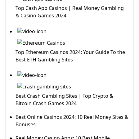
Top Cash App Casinos | Real Money Gambling
& Casino Games 2024
Top Ethereum Casinos 2024: Your Guide To the
Best ETH Gambling Sites
Best Crash Gambling Sites | Top Crypto &
Bitcoin Crash Games 2024
Best Online Casinos 2024: 10 Real Money Sites &
Bonuses
Real Money Casino Apps: 10 Best Mobile