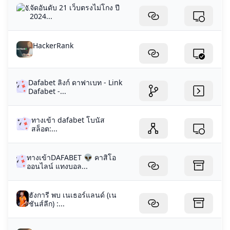
จัดอันดับ 21 เว็บตรงไม่โกง ปี
2024...
HackerRank
Dafabet ลิงก์ ดาฟาเบท - Link
Dafabet -...
ทางเข้า dafabet โบนัส
สล็อต:...
ทางเข้าDAFABET 👽 คาสิโอ
ออนไลน์ แทงบอล...
ฮังการี พบ เนเธอร์แลนด์ (เน
ชันส์ลีก) :...