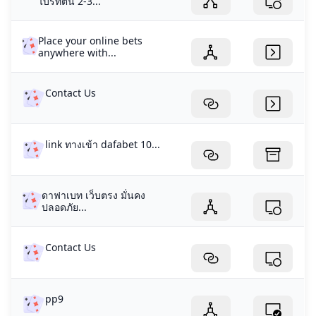
ไบรท์ตัน 2-3...
Place your online bets
anywhere with...
Contact Us
link ทางเข้า dafabet 10...
ดาฟาเบท เว็บตรง มั่นคง
ปลอดภัย...
Contact Us
pp9