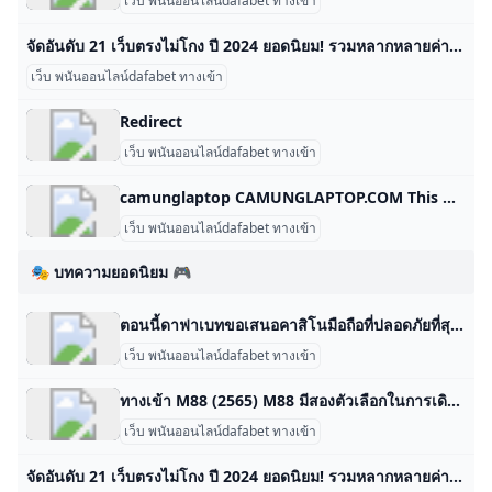
เว็บ พนันออนไลน์dafabet ทางเข้า
จัดอันดับ 21 เว็บตรงไม่โกง ปี 2024 ยอดนิยม! รวมหลากหลายค่าย จัดอันดับแนะนำเว็บตรงไม่โกงที่ดีที่สุด คนเล่นเยอะ ยอดนิยม จ่ายจริง ถอนเงินได้จริง โอนไว ไปดูกันว่ามีเว็บใดน่าสนใจบ้าง 21 เว็บตรงไม่โกงที่ดีที่สุด ปี 2024 มีดังต่อไปนี้: BK8– เว็บพนันแท้ที่น่าเชื่อถือในระดับเอเชีย 12Play – เว็บพนันเว็บตรงไม่โกงที่นำเสนอโบนัสมากมาย WE88– แอพเว็บตรงไม่โกงที่เล่นได้ 24 ชั่วโมง UEA8– เว็บตรงไม่โกงโดยรวมที่ดีที่สุดในปี 2024 Siam855 – เว็บพนันตรงลงทะเบียนง่าย IB8 – เว็บพนันกีฬาออนไลน์ที่มีโบนัสวันเกิดสูงสุด 68 บาท Leonbet – ไม่มีการฉ้อโกงเว็บไซต์เดิมพันที่เสนอโบนัสที่ดีสำหรับผู้เล่นที่มีอยู่แล้ว 22Fun – มั่นใจในทุกการเดิมพันของคุณที่ 22Fun ด้วยความคำมั่นสัญญาว่าเราจะให้บริการด้วยความซื่อสัตย์และความมั่นคงด้วยการนำเสนอแพลตฟอร์มที่เชื่อถือได้และไม่มีประวัติการโกง Siam191 – เว็บพนันไม่โกงที่มีโบนัสคืนเงิน William Hill – ไม่มีการฉ้อโกงเว็บไซต์เดิมพันพร้อมตัวเลือกที่ดีสำหรับการเดิมพันกีฬา M88 – มั่นใจในทุกการเดิมพันของคุณที่ 8Spin ด้วยความคำมั่นสัญญาว่าเราจะให้บริการด้วยความซื่อสัตย์และความมั่นคงด้วยการนำเสนอแพลตฟอร์มที่เชื่อถือได้และไม่มีประวัติการโกง 77W – หนึ่งในเว็บพนันที่มีโบนัส VIP 1xBet – ไม่มีการฉ้อโกงเว็บไซต์เดิมพันพร้อมโบนัสหลายประเภท Instant Casino – เว็บพนันแท้ให้บริการลูกค้าใกล้ชิด Golden Panda – เว็บพนันเว็บตรงไม่โกงที่มีชื่อเสียงในวงการฟุตบอล Lucky Block – เว็บไซต์ที่มีอัตราต่อรองที่ได้มาตรฐาน รวมไปถึงกีฬาประเภทอื่น ๆ ยอดนิยม Samba Slots – เว็บพนันฝากถอนเงินปลอดภัย TG.
เว็บ พนันออนไลน์dafabet ทางเข้า
Redirect
เว็บ พนันออนไลน์dafabet ทางเข้า
camunglaptop CAMUNGLAPTOP.COM This domain name is for sale. Owning a suitable domain name will help you achieve greater success in your career. For any business consultation about CAMUNGLAPTOP.COM, please contact us! ! ! available for sale For instantly purchase. Please contact us to get this domain. Get A Quote Telegram Whatsapp Skype email protected Primary Language German Number Of Records 62 Website Building Age 1 Domain Age 8 Oldest Record Year 2017-11-24 13:56:19 Latest Record Year 2024-12-24 23:07:05 photographybygenevieve.
เว็บ พนันออนไลน์dafabet ทางเข้า
🎭 บทความยอดนิยม 🎮
ตอนนี้ดาฟาเบทขอเสนอคาสิโนมือถือที่ปลอดภัยที่สุดในเอเชีย! สนุกกับการสะสมแต้มคาสิโนบนมือถือของคุณกับ ดาฟาเบท คาสิโนบนมือถือ! เริ่มเล่นเดิมพันที่ปลอดภัยที่สุดในเอเชีย!
เว็บ พนันออนไลน์dafabet ทางเข้า
ทางเข้า M88 (2565) M88 มีสองตัวเลือกในการเดิมพันกีฬา: SPORTS และ MSPORTS ส่วนที่สองเป็นการพัฒนาของเจ้ามือรับแทง จุดแข็งของ M88 นั้นอยู่ในเอเชี่ยนแฮนดิแคปซึ่งเป็นสิ่งจำเป็นสำหรับนักพนันชาวเอเชียที่เคารพตนเองเช่นเดียวกับการเดิมพันสด M88 Mobile ไม่เหมือนกับเจ้ามือรับแทงพนันรายอื่น ๆ เว็บไซต์มือถือและพีซีของ M88 นั้นเหมือนกัน แต่สร้างขึ้นด้วยการออกแบบที่ตอบสนองได้ทำให้สะดวกในการใช้กับอุปกรณ์ใด ๆ M88 Mobile มีคุณสมบัติทั้งหมดสำหรับพีซี แน่นอนว่ายังมีแอพมือถือสำหรับ iPhone และ Android ที่ผู้เล่นสามารถดาวน์โหลดได้จากเว็บไซต์อย่างเป็นทางการ คาสิโนสด คาสิโนสด M88.com ประกอบด้วยสองส่วนของการเล่นเกม - Club M88 และ M88 ฟอร์จูนแต่ละรุ่นมีอุปกรณ์พกพา เกมยอดนิยมทั้งหมดมีให้บริการ - รูเล็ต, บาคาร่า, sic bo และอีกมากมายพร้อมด้วยสาวสวยสำหรับตัวแทนจำหน่าย ติดต่อ M88 ให้บริการลูกค้าในหลากหลายภาษารวมถึงภาษาไทย คุณสามารถติดต่อพนักงานทางอีเมล (
เว็บ พนันออนไลน์dafabet ทางเข้า
จัดอันดับ 21 เว็บตรงไม่โกง ปี 2024 ยอดนิยม! รวมหลากหลายค่าย จัดอันดับแนะนำเว็บตรงไม่โกงที่ดีที่สุด คนเล่นเยอะ ยอดนิยม จ่ายจริง ถอนเงินได้จริง โอนไว ไปดูกันว่ามีเว็บใดน่าสนใจบ้าง 21 เว็บตรงไม่โกงที่ดีที่สุด ปี 2024 มีดังต่อไปนี้: BK8– เว็บพนันแท้ที่น่าเชื่อถือในระดับเอเชีย 12Play – เว็บพนันเว็บตรงไม่โกงที่นำเสนอโบนัสมากมาย WE88– แอพเว็บตรงไม่โกงที่เล่นได้ 24 ชั่วโมง UEA8– เว็บตรงไม่โกงโดยรวมที่ดีที่สุดในปี 2024 Siam855 – เว็บพนันตรงลงทะเบียนง่าย IB8 – เว็บพนันกีฬาออนไลน์ที่มีโบนัสวันเกิดสูงสุด 68 บาท Leonbet – ไม่มีการฉ้อโกงเว็บไซต์เดิมพันที่เสนอโบนัสที่ดีสำหรับผู้เล่นที่มีอยู่แล้ว 22Fun – มั่นใจในทุกการเดิมพันของคุณที่ 22Fun ด้วยความคำมั่นสัญญาว่าเราจะให้บริการด้วยความซื่อสัตย์และความมั่นคงด้วยการนำเสนอแพลตฟอร์มที่เชื่อถือได้และไม่มีประวัติการโกง Siam191 – เว็บพนันไม่โกงที่มีโบนัสคืนเงิน William Hill – ไม่มีการฉ้อโกงเว็บไซต์เดิมพันพร้อมตัวเลือกที่ดีสำหรับการเดิมพันกีฬา M88 – มั่นใจในทุกการเดิมพันของคุณที่ 8Spin ด้วยความคำมั่นสัญญาว่าเราจะให้บริการด้วยความซื่อสัตย์และความมั่นคงด้วยการนำเสนอแพลตฟอร์มที่เชื่อถือได้และไม่มีประวัติการโกง 77W – หนึ่งในเว็บพนันที่มีโบนัส VIP 1xBet – ไม่มีการฉ้อโกงเว็บไซต์เดิมพันพร้อมโบนัสหลายประเภท Instant Casino – เว็บพนันแท้ให้บริการลูกค้าใกล้ชิด Golden Panda – เว็บพนันเว็บตรงไม่โกงที่มีชื่อเสียงในวงการฟุตบอล Lucky Block – เว็บไซต์ที่มีอัตราต่อรองที่ได้มาตรฐาน รวมไปถึงกีฬาประเภทอื่น ๆ ยอดนิยม Samba Slots – เว็บพนันฝากถอนเงินปลอดภัย TG.