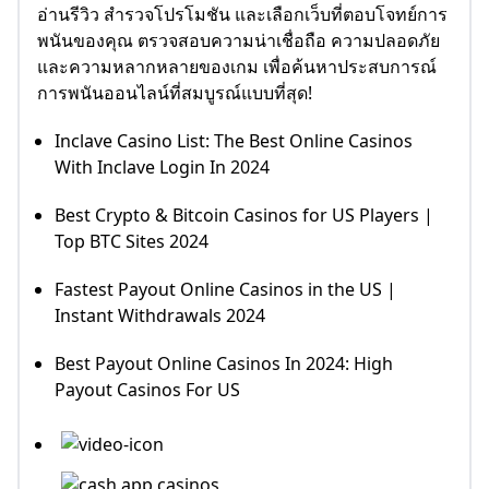
อ่านรีวิว สำรวจโปรโมชัน และเลือกเว็บที่ตอบโจทย์การ
พนันของคุณ ตรวจสอบความน่าเชื่อถือ ความปลอดภัย
และความหลากหลายของเกม เพื่อค้นหาประสบการณ์
การพนันออนไลน์ที่สมบูรณ์แบบที่สุด!
Inclave Casino List: The Best Online Casinos
With Inclave Login In 2024
Best Crypto & Bitcoin Casinos for US Players |
Top BTC Sites 2024
Fastest Payout Online Casinos in the US |
Instant Withdrawals 2024
Best Payout Online Casinos In 2024: High
Payout Casinos For US