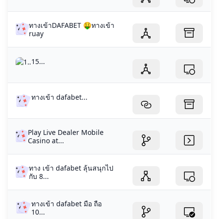
ทางเข้าDAFABET 🤑ทางเข้า
ruay
15...
ทางเข้า dafabet...
Play Live Dealer Mobile
Casino at...
ทาง เข้า dafabet ลุ้นสนุกไป
กับ 8...
ทางเข้า dafabet มือ ถือ
10...