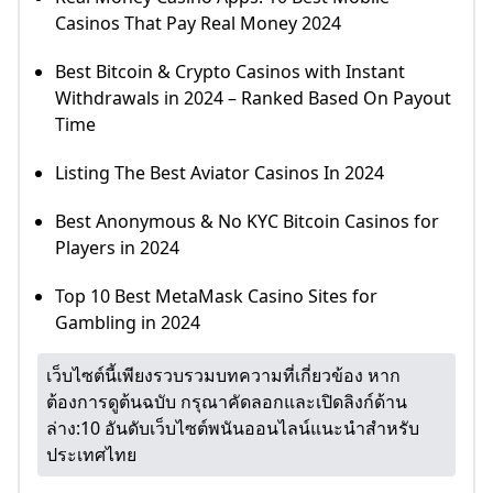
Casinos That Pay Real Money 2024
Best Bitcoin & Crypto Casinos with Instant
Withdrawals in 2024 – Ranked Based On Payout
Time
Listing The Best Aviator Casinos In 2024
Best Anonymous & No KYC Bitcoin Casinos for
Players in 2024
Top 10 Best MetaMask Casino Sites for
Gambling in 2024
เว็บไซต์นี้เพียงรวบรวมบทความที่เกี่ยวข้อง หาก
ต้องการดูต้นฉบับ กรุณาคัดลอกและเปิดลิงก์ด้าน
ล่าง:
10 อันดับเว็บไซต์พนันออนไลน์แนะนำสำหรับ
ประเทศไทย