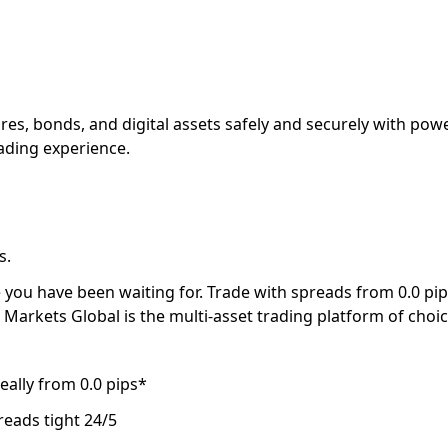
es, bonds, and digital assets safely and securely with powe
ading experience.
s.
you have been waiting for. Trade with spreads from 0.0 pip
C Markets Global is the multi-asset trading platform of choic
ally from 0.0 pips*
reads tight 24/5