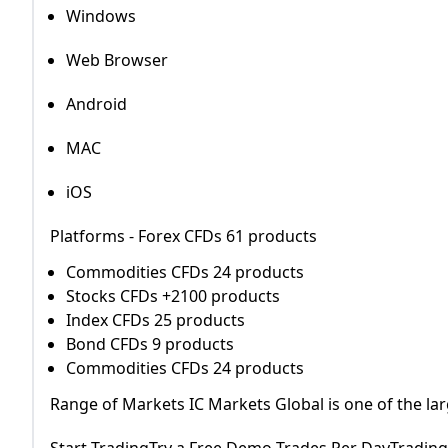
Windows
Web Browser
Android
MAC
iOS
Platforms - Forex CFDs 61 products
Commodities CFDs 24 products
Stocks CFDs +2100 products
Index CFDs 25 products
Bond CFDs 9 products
Commodities CFDs 24 products
Range of Markets IC Markets Global is one of the la
Start TradingTry a Free Demo Trades Per DayTrading 