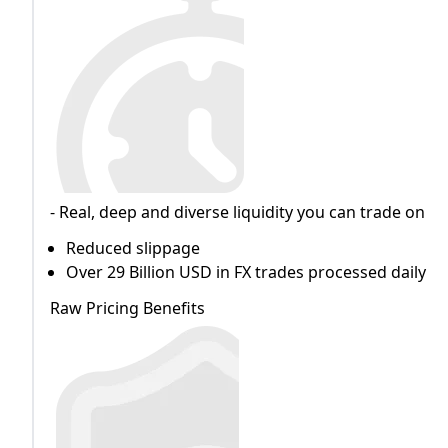
- Real, deep and diverse liquidity you can trade on
Reduced slippage
Over 29 Billion USD in FX trades processed daily
Raw Pricing Benefits