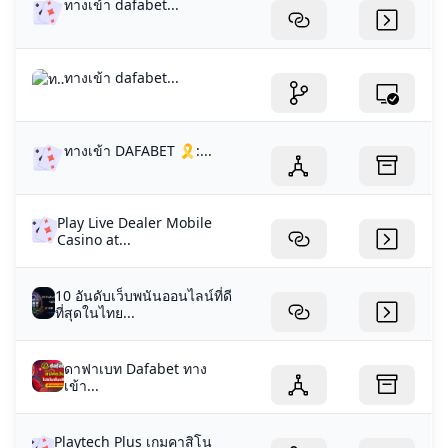
ทางเข้า dafabet...
ทางเข้า dafabet...
ทางเข้า DAFABET 🎗️:...
Play Live Dealer Mobile
Casino at...
10 อันดับเว็บพนันออนไลน์ที่ดี
ที่สุดในไทย...
ดาฟาเบท Dafabet ทาง
เข้า...
Playtech Plus เกมคาสิโน