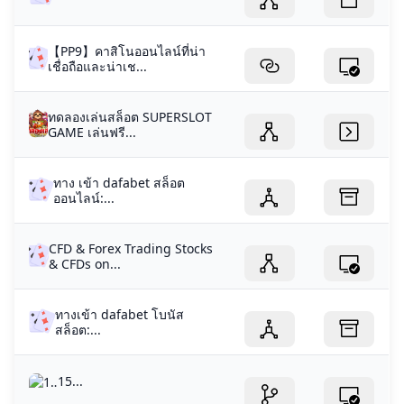
【PP9】คาสิโนออนไลน์ที่น่า
เชื่อถือและน่าเช...
ทดลองเล่นสล็อต SUPERSLOT
GAME เล่นฟรี...
ทาง เข้า dafabet สล็อต
ออนไลน์:...
CFD & Forex Trading Stocks
& CFDs on...
ทางเข้า dafabet โบนัส
สล็อต:...
15...