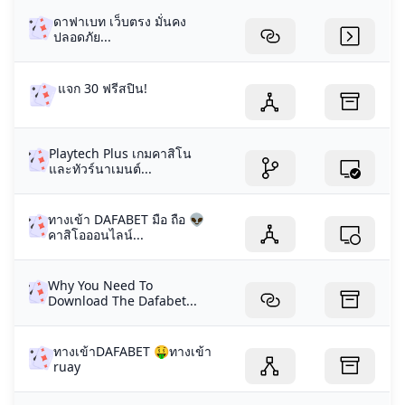
ดาฟาเบท เว็บตรง มั่นคง
ปลอดภัย...
แจก 30 ฟรีสปิน!
Playtech Plus เกมคาสิโน
และทัวร์นาเมนต์...
ทางเข้า DAFABET มือ ถือ 👽
คาสิโอออนไลน์...
Why You Need To
Download The Dafabet...
ทางเข้าDAFABET 🤑ทางเข้า
ruay