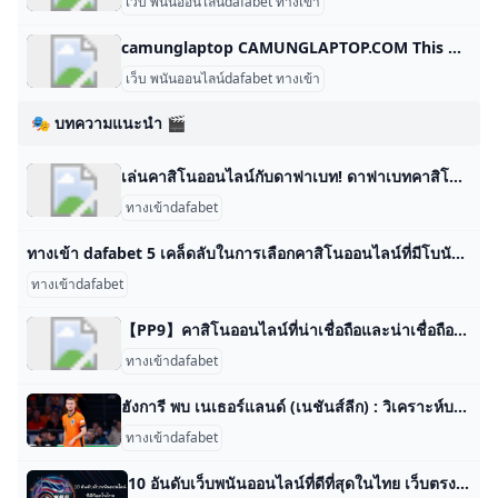
เว็บ พนันออนไลน์dafabet ทางเข้า
camunglaptop CAMUNGLAPTOP.COM This domain name is for sale. Owning a suitable domain name will help you achieve greater success in your career. For any business consultation about CAMUNGLAPTOP.COM, please contact us! ! ! available for sale For instantly purchase. Please contact us to get this domain. Get A Quote Telegram Whatsapp Skype email protected Primary Language German Number Of Records 62 Website Building Age 1 Domain Age 8 Oldest Record Year 2017-11-24 13:56:19 Latest Record Year 2024-12-24 23:07:05 photographybygenevieve.
เว็บ พนันออนไลน์dafabet ทางเข้า
🎭 บทความแนะนำ 🎬
เล่นคาสิโนออนไลน์กับดาฟาเบท! ดาฟาเบทคาสิโน|เดิมพันเกมส์คาสิโนออนไลน์เช่น เกมส์สล็อต, แบล็คแจ็ค และเกมส
ทางเข้าdafabet
ทางเข้า dafabet 5 เคล็ดลับในการเลือกคาสิโนออนไลน์ที่มีโบนัสที่ดีที่สุด ทางเข้า dafabetสล็อตไหนที่คุณสามารถเชื่อถือได้? มาตรวจสอบสล็อตที่มีความน่าเชื่อถือและให้ข้อมูลที่เป็นประโยชน์สำหรับนักพนันทุกคน. Sale Price:THB 148.00 Original Price:THB 966.00 ทางเข้า dafabet 5 เคล็ดลับในการเลือกคาสิโนออนไลน์ที่มีโบนัสที่ดีที่สุด ทางเข้า dafabetสล็อตไหนที่คุณสามารถเชื่อถือได้? มาตรวจสอบสล็อตที่มีความน่าเชื่อถือและให้ข้อมูลที่เป็นประโยชน์สำหรับนักพนันทุกคน. ทางเข้า dafabetพบกับ เว็บพนันออนไลน์ 2024 ที่ดีที่สุด! สำรวจเกมคาสิโนและโบนัสสุดพิเศษในปีนี้เพื่อลุ้นรับรางวัลใหญ่และเพลิดเพลินไปกับประสบการณ์ที่ไม่เหมือนใคร! ทางเข้า dafabetสำรวจโลกของโบนัสพิเศษในสล็อต! เรียนรู้เกี่ยวกับวิธีการค้นหาโปรโมชั่นที่ดีที่สุดและเพิ่มโอกาสในการชนะเกมโปรดของคุณ!
ทางเข้าdafabet
【PP9】คาสิโนออนไลน์ที่น่าเชื่อถือและน่าเชื่อถือที่สุดของประเทศไทย
ทางเข้าdafabet
ฮังการี พบ เนเธอร์แลนด์ (เนชันส์ลีก) : วิเคราะห์บอลวันนี้ สถิติ พร้อมช่องดูบอลสด Sporting News Thailand วิเคราะห์บอลเนชันส์ลีก ช่องดูบอลสด บ้านผลบอล ราคาบอล ทีเด็ดบอล ฮังการี พบ เนเธอร์แลนด์ สถิติน่าสนใจ พร้อม 11 ผู้เล่นตัวจริงที่คาด วิเคราะห์บอลเนชันส์ลีก ช่องดูบอลสด บ้านผลบอล ราคาบอล ทีเด็ดบอล ฮังการี พบ เนเธอร์แลนด์ สถิติน่าสนใจ พร้อม 11 ผู้เล่นตัวจริงที่คาด คืนวันศุกร์ที่ 11 ตุลาคม 2024 เวลา 01.45 น. สนาม ปุสกัส อารีนา พาร์ค ช่องถ่ายทอดสด UEFA.tv รับเครดิตฟรี ที่ M88 คลิก ฮังการี : ความพร้อม ฟอร์มการเล่นและนักเตะบาดเจ็บ นักเตะบาดเจ็บ - ไม่มี นักเตะติดโทษแบน - ไม่มี ฮังการี นั้นยังหาชัยชนะไม่เจอจากสองนัดที่ผ่านมาในศึกเนชันส์ลีก โดยพวกเขาแพ้ เยอรมัน 0-5 และเสมอ บอสเนีย 0-0 ซึ่งตอนนี้ ฮังการี รั้งบ๊วยของตารางลีกเอ กลุ่ม 3 ดังนั้นในเกมที่จะพบกับ เนเธอร์แลนด์ พวกเขาควรตั้งเป้าไว้ที่ 3 แต้ม ไม่เช่นนั้นโอกาสในการผ่านเข้ารอบก็จะน้อยลงไปอีก
ทางเข้าdafabet
10 อันดับเว็บพนันออนไลน์ที่ดีที่สุดในไทย เว็บตรง เชื่อถือได้ รีวิว 10 อันดับแรก เว็บพนันออนไลน์ที่ดีที่สุด อัปเดตปี 2024 เว็บตรงไม่ผ่านเอเย่นต์ เชื่อถือได้ สล็อตเว็บตรงเครดิตฟรี เว็บพนันติดอันดับ ยอดนิยมมากที่สุดในไทย รีวิว 10 อันดับแรก เว็บพนันออนไลน์ที่ดีที่สุด อัปเดตปี 2024 เว็บตรงไม่ผ่านเอเย่นต์ เชื่อถือได้ สล็อตเว็บตรงเครดิตฟรี เว็บพนันติดอันดับ ยอดนิยมมากที่สุดในไทย amit mehraUpdated on: 4 June 2024 4:24 pmUpdated on: 4 June 2024 4:24 pm6. 12Play – เว็บตรง เว็บพนันออนไลน์อันดับ 1 ไม่ผ่านเอเย่นต์ ที่มาพร้อมการนำเสนอเกมคุณภาพ 7. WE88 – คาสิโนสดที่ดีที่สุด บาคาร่าเว็บตรง 8. BK8 – เว็บพนันออนไลน์ยอดนิยม มาพร้อมโบนัสและเครดิตฟรีมากมาย 9. MYBET88 – เว็บคาสิโนเชื่อถือได้ เว็บเดิมพันกีฬาเชื่อถือได้ 10. 188Bet – PG Slot เว็บตรง ที่ดีที่สุด มาพร้อม RTP สูง 11. M88 – คาสิโนออนไลน์ที่ดีที่สุดพร้อมแอปพลิเคชั่นมือถือสำหรับผู้ใช้งานในระบบ iOS และ Android 12.