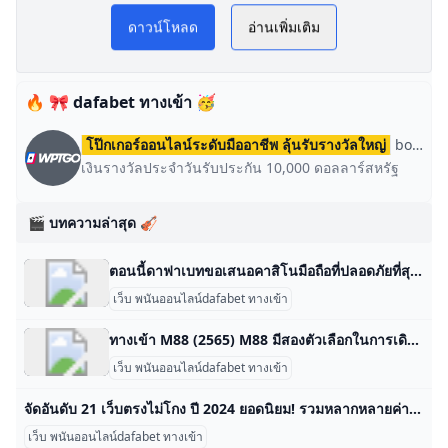
และน่าเชื่อถือที่สุดของ
และน่าเชื่อถือที่สุดของ
ดาวน์โหลด
อ่านเพิ่มเติม
ประเทศไทย
ประเทศไทย
้
🔥 🎀 dafabet ทางเข้า 🥳
โป๊กเกอร์ออนไลน์ระดับมืออาชีพ ลุ้นรับรางวัลใหญ่
bonus
ร
เงินรางวัลประจำวันรับประกัน 10,000 ดอลลาร์สหรัฐ
🎬 บทความล่าสุด 🎻
ตอนนี้ดาฟาเบทขอเสนอคาสิโนมือถือที่ปลอดภัยที่สุดในเอเชีย! สนุกกับการสะสมแต้มคาสิโนบนมือถือของคุณกับ ดาฟาเบท คาสิโนบนมือถือ! เริ่มเล่นเดิมพันที่ปลอดภัยที่สุดในเอเชีย!
เว็บ พนันออนไลน์dafabet ทางเข้า
ทางเข้า M88 (2565) M88 มีสองตัวเลือกในการเดิมพันกีฬา: SPORTS และ MSPORTS ส่วนที่สองเป็นการพัฒนาของเจ้ามือรับแทง จุดแข็งของ M88 นั้นอยู่ในเอเชี่ยนแฮนดิแคปซึ่งเป็นสิ่งจำเป็นสำหรับนักพนันชาวเอเชียที่เคารพตนเองเช่นเดียวกับการเดิมพันสด M88 Mobile ไม่เหมือนกับเจ้ามือรับแทงพนันรายอื่น ๆ เว็บไซต์มือถือและพีซีของ M88 นั้นเหมือนกัน แต่สร้างขึ้นด้วยการออกแบบที่ตอบสนองได้ทำให้สะดวกในการใช้กับอุปกรณ์ใด ๆ M88 Mobile มีคุณสมบัติทั้งหมดสำหรับพีซี แน่นอนว่ายังมีแอพมือถือสำหรับ iPhone และ Android ที่ผู้เล่นสามารถดาวน์โหลดได้จากเว็บไซต์อย่างเป็นทางการ คาสิโนสด คาสิโนสด M88.com ประกอบด้วยสองส่วนของการเล่นเกม - Club M88 และ M88 ฟอร์จูนแต่ละรุ่นมีอุปกรณ์พกพา เกมยอดนิยมทั้งหมดมีให้บริการ - รูเล็ต, บาคาร่า, sic bo และอีกมากมายพร้อมด้วยสาวสวยสำหรับตัวแทนจำหน่าย ติดต่อ M88 ให้บริการลูกค้าในหลากหลายภาษารวมถึงภาษาไทย คุณสามารถติดต่อพนักงานทางอีเมล (
เว็บ พนันออนไลน์dafabet ทางเข้า
จัดอันดับ 21 เว็บตรงไม่โกง ปี 2024 ยอดนิยม! รวมหลากหลายค่าย จัดอันดับแนะนำเว็บตรงไม่โกงที่ดีที่สุด คนเล่นเยอะ ยอดนิยม จ่ายจริง ถอนเงินได้จริง โอนไว ไปดูกันว่ามีเว็บใดน่าสนใจบ้าง 21 เว็บตรงไม่โกงที่ดีที่สุด ปี 2024 มีดังต่อไปนี้: BK8– เว็บพนันแท้ที่น่าเชื่อถือในระดับเอเชีย 12Play – เว็บพนันเว็บตรงไม่โกงที่นำเสนอโบนัสมากมาย WE88– แอพเว็บตรงไม่โกงที่เล่นได้ 24 ชั่วโมง UEA8– เว็บตรงไม่โกงโดยรวมที่ดีที่สุดในปี 2024 Siam855 – เว็บพนันตรงลงทะเบียนง่าย IB8 – เว็บพนันกีฬาออนไลน์ที่มีโบนัสวันเกิดสูงสุด 68 บาท Leonbet – ไม่มีการฉ้อโกงเว็บไซต์เดิมพันที่เสนอโบนัสที่ดีสำหรับผู้เล่นที่มีอยู่แล้ว 22Fun – มั่นใจในทุกการเดิมพันของคุณที่ 22Fun ด้วยความคำมั่นสัญญาว่าเราจะให้บริการด้วยความซื่อสัตย์และความมั่นคงด้วยการนำเสนอแพลตฟอร์มที่เชื่อถือได้และไม่มีประวัติการโกง Siam191 – เว็บพนันไม่โกงที่มีโบนัสคืนเงิน William Hill – ไม่มีการฉ้อโกงเว็บไซต์เดิมพันพร้อมตัวเลือกที่ดีสำหรับการเดิมพันกีฬา M88 – มั่นใจในทุกการเดิมพันของคุณที่ 8Spin ด้วยความคำมั่นสัญญาว่าเราจะให้บริการด้วยความซื่อสัตย์และความมั่นคงด้วยการนำเสนอแพลตฟอร์มที่เชื่อถือได้และไม่มีประวัติการโกง 77W – หนึ่งในเว็บพนันที่มีโบนัส VIP 1xBet – ไม่มีการฉ้อโกงเว็บไซต์เดิมพันพร้อมโบนัสหลายประเภท Instant Casino – เว็บพนันแท้ให้บริการลูกค้าใกล้ชิด Golden Panda – เว็บพนันเว็บตรงไม่โกงที่มีชื่อเสียงในวงการฟุตบอล Lucky Block – เว็บไซต์ที่มีอัตราต่อรองที่ได้มาตรฐาน รวมไปถึงกีฬาประเภทอื่น ๆ ยอดนิยม Samba Slots – เว็บพนันฝากถอนเงินปลอดภัย TG.
เว็บ พนันออนไลน์dafabet ทางเข้า