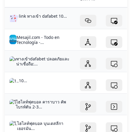
link ทางเข้า dafabet 10...
Mesajil.com - Todo en
Tecnología -...
ทางเข้าdafabet ปลอดภัยและ
น่าเชื่อถือ:...
10...
ไฮไลท์ฟุตบอล คาราบาว คัพ
ไบรท์ตัน 2-3...
ไฮไลท์ฟุตบอล บุนเดสลีกา
เยอรมัน...