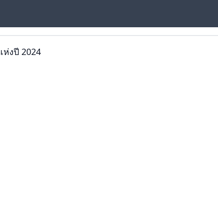
dafabet ทา
แห่งปี 2024
PLAY N
ทางเข้าDAF