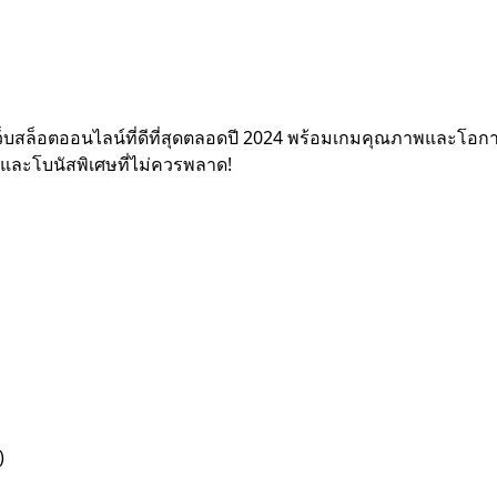
็นเว็บสล็อตออนไลน์ที่ดีที่สุดตลอดปี 2024 พร้อมเกมคุณภาพและโอ
ายและโบนัสพิเศษที่ไม่ควรพลาด!
)