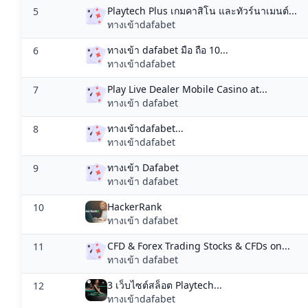
Playtech Plus เกมคาสิโน และทัวร์นาเมนต์...
5
ทางเข้าdafabet
ทางเข้า dafabet มือ ถือ 10...
6
ทางเข้าdafabet
Play Live Dealer Mobile Casino at...
7
ทางเข้า dafabet
ทางเข้าdafabet...
8
ทางเข้าdafabet
ทางเข้า Dafabet
9
ทางเข้า dafabet
HackerRank
10
ทางเข้า dafabet
CFD & Forex Trading Stocks & CFDs on...
11
ทางเข้า dafabet
3 เว็บไซต์สล็อต Playtech...
12
ทางเข้าdafabet