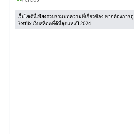
เว็บไซต์นี้เพียงรวบรวมบทความที่เกี่ยวข้อง หากต้องการด
Betflix เว็บสล็อตที่ดีที่สุดแห่งปี 2024