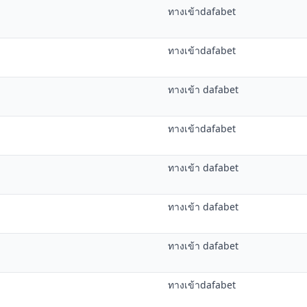
ทางเข้าdafabet
ทางเข้าdafabet
ทางเข้า dafabet
ทางเข้าdafabet
ทางเข้า dafabet
ทางเข้า dafabet
ทางเข้า dafabet
ทางเข้าdafabet