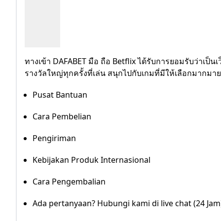
ทางเข้า DAFABET มือ ถือ Betflix ได้รับการยอมรับว่าเป
รางวัลใหญ่ทุกครั้งที่เล่น สนุกไปกับเกมที่มีให้เลือกมากม
Pusat Bantuan
Cara Pembelian
Pengiriman
Kebijakan Produk Internasional
Cara Pengembalian
Ada pertanyaan? Hubungi kami di live chat (24 Jam