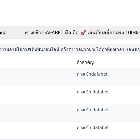
ดยอด
ทางเข้า DAFABET มือ ถือ 🚀 เล่นเว็บสล็อตตรง 100% ท
เข้า DAFABET มือ ถือ - รับความปลอดภัยและการบริการ
ที่สุด
อย่าพลาดโอกาสเดิมพันออนไลน์ คว้ารางวัลมากมายได้ทุกที่ทุกเวลา! เล่นตอ
คำสำคัญ
ทางเข้าdafabet
ทางเข้า dafabet
ทางเข้า dafabet
ทางเข้า dafabet