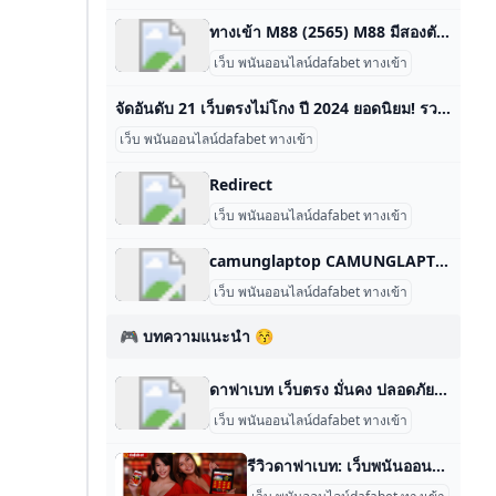
ทางเข้า M88 (2565) M88 มีสองตัวเลือกในการเดิมพันกีฬา: SPORTS และ MSPORTS ส่วนที่สองเป็นการพัฒนาของเจ้ามือรับแทง จุดแข็งของ M88 นั้นอยู่ในเอเชี่ยนแฮนดิแคปซึ่งเป็นสิ่งจำเป็นสำหรับนักพนันชาวเอเชียที่เคารพตนเองเช่นเดียวกับการเดิมพันสด M88 Mobile ไม่เหมือนกับเจ้ามือรับแทงพนันรายอื่น ๆ เว็บไซต์มือถือและพีซีของ M88 นั้นเหมือนกัน แต่สร้างขึ้นด้วยการออกแบบที่ตอบสนองได้ทำให้สะดวกในการใช้กับอุปกรณ์ใด ๆ M88 Mobile มีคุณสมบัติทั้งหมดสำหรับพีซี แน่นอนว่ายังมีแอพมือถือสำหรับ iPhone และ Android ที่ผู้เล่นสามารถดาวน์โหลดได้จากเว็บไซต์อย่างเป็นทางการ คาสิโนสด คาสิโนสด M88.com ประกอบด้วยสองส่วนของการเล่นเกม - Club M88 และ M88 ฟอร์จูนแต่ละรุ่นมีอุปกรณ์พกพา เกมยอดนิยมทั้งหมดมีให้บริการ - รูเล็ต, บาคาร่า, sic bo และอีกมากมายพร้อมด้วยสาวสวยสำหรับตัวแทนจำหน่าย ติดต่อ M88 ให้บริการลูกค้าในหลากหลายภาษารวมถึงภาษาไทย คุณสามารถติดต่อพนักงานทางอีเมล (
เว็บ พนันออนไลน์dafabet ทางเข้า
จัดอันดับ 21 เว็บตรงไม่โกง ปี 2024 ยอดนิยม! รวมหลากหลายค่าย จัดอันดับแนะนำเว็บตรงไม่โกงที่ดีที่สุด คนเล่นเยอะ ยอดนิยม จ่ายจริง ถอนเงินได้จริง โอนไว ไปดูกันว่ามีเว็บใดน่าสนใจบ้าง 21 เว็บตรงไม่โกงที่ดีที่สุด ปี 2024 มีดังต่อไปนี้: BK8– เว็บพนันแท้ที่น่าเชื่อถือในระดับเอเชีย 12Play – เว็บพนันเว็บตรงไม่โกงที่นำเสนอโบนัสมากมาย WE88– แอพเว็บตรงไม่โกงที่เล่นได้ 24 ชั่วโมง UEA8– เว็บตรงไม่โกงโดยรวมที่ดีที่สุดในปี 2024 Siam855 – เว็บพนันตรงลงทะเบียนง่าย IB8 – เว็บพนันกีฬาออนไลน์ที่มีโบนัสวันเกิดสูงสุด 68 บาท Leonbet – ไม่มีการฉ้อโกงเว็บไซต์เดิมพันที่เสนอโบนัสที่ดีสำหรับผู้เล่นที่มีอยู่แล้ว 22Fun – มั่นใจในทุกการเดิมพันของคุณที่ 22Fun ด้วยความคำมั่นสัญญาว่าเราจะให้บริการด้วยความซื่อสัตย์และความมั่นคงด้วยการนำเสนอแพลตฟอร์มที่เชื่อถือได้และไม่มีประวัติการโกง Siam191 – เว็บพนันไม่โกงที่มีโบนัสคืนเงิน William Hill – ไม่มีการฉ้อโกงเว็บไซต์เดิมพันพร้อมตัวเลือกที่ดีสำหรับการเดิมพันกีฬา M88 – มั่นใจในทุกการเดิมพันของคุณที่ 8Spin ด้วยความคำมั่นสัญญาว่าเราจะให้บริการด้วยความซื่อสัตย์และความมั่นคงด้วยการนำเสนอแพลตฟอร์มที่เชื่อถือได้และไม่มีประวัติการโกง 77W – หนึ่งในเว็บพนันที่มีโบนัส VIP 1xBet – ไม่มีการฉ้อโกงเว็บไซต์เดิมพันพร้อมโบนัสหลายประเภท Instant Casino – เว็บพนันแท้ให้บริการลูกค้าใกล้ชิด Golden Panda – เว็บพนันเว็บตรงไม่โกงที่มีชื่อเสียงในวงการฟุตบอล Lucky Block – เว็บไซต์ที่มีอัตราต่อรองที่ได้มาตรฐาน รวมไปถึงกีฬาประเภทอื่น ๆ ยอดนิยม Samba Slots – เว็บพนันฝากถอนเงินปลอดภัย TG.
เว็บ พนันออนไลน์dafabet ทางเข้า
Redirect
เว็บ พนันออนไลน์dafabet ทางเข้า
camunglaptop CAMUNGLAPTOP.COM This domain name is for sale. Owning a suitable domain name will help you achieve greater success in your career. For any business consultation about CAMUNGLAPTOP.COM, please contact us! ! ! available for sale For instantly purchase. Please contact us to get this domain. Get A Quote Telegram Whatsapp Skype email protected Primary Language German Number Of Records 62 Website Building Age 1 Domain Age 8 Oldest Record Year 2017-11-24 13:56:19 Latest Record Year 2024-12-24 23:07:05 photographybygenevieve.
เว็บ พนันออนไลน์dafabet ทางเข้า
🎮 บทความแนะนำ 😚
ดาฟาเบท เว็บตรง มั่นคง ปลอดภัย ที่สุดในเอเชีย! Faça suas apostas com a Dafabet - O principal site de apostas na Ásia! Cadastre-se agora e tenha a melhor experiência em apostas! Aposte online hoje mesmo! English (Asia) English (Europe) 简体中文 繁體中文 Tiếng Việt Bahasa Indonesia 日本語
เว็บ พนันออนไลน์dafabet ทางเข้า
รีวิวดาฟาเบท: เว็บพนันออนไลน์ที่ดีที่สุดในไทย โปรโมชั่นสุดคุ้ม อ่านรีวิวดาฟาเบท (Dafabet) ที่ครองใจนักเดิมพันมายาวนาน พบกับความน่าเชื่อถือ การบริการครบครัน และโปรโมชั่นสุดคุ้ม Kristina Briggs0October 14, 2024 8:08 pmDafabet มอบความสะดวกสบายในการเล่นพนันออนไลน์ หลากหลายประการอย่างครบวงจร ต่อไปนี้ที่เราจะมากล่าวถึงความสะดวกในการเล่นพนันออนไลน์กับ ดาฟาเบท ดังต่อไปนี้ เว็บไซต์คา สิ โนออนไลน์ที่เติบโตขึ้นเรื่อยๆ และได้รับความนิยมจากนักพนันทั่วโลก โดยมักมีการนำเสนอเกมที่หลากหลายและมีคุณภาพสูง ทั้งเกมสล็อตที่มีกราฟิกที่สวยงามและระบบเสียงที่ทันสมัย, เกมโต๊ะที่ให้ความสนุกและความตื่นเต้นที่สูง พร้อมกับการเล่นสดที่สมจริงและมีคุณภาพสูง นอกจากนี้ยังมีแพลตฟอร์มที่ปลอดภัยและใช้งานง่าย เพื่อให้ผู้เล่นสามารถเข้าถึงเกมได้ทุกที่ทุกเวลาโดยไม่มีปัญหาใดๆ ทางเว็บไซต์ให้ความสำคัญเรื่องความน่าเชื่อถือเป็นอย่างสูง โดยทาง Dafabet ดำเนินการอย่างถูกต้อง โดยได้รับใบอนุญาตและการรับรองตามมาตรฐานระดับสากลจากหน่วยงานที่เชื่อถือได้การตรวจสอบใบอนุญาต Antillephone จากรัฐบาลประเทศ Curacao ที่ทำให้ผู้เล่นมั่นใจได้ว่าการเล่นเกมทุกประเภทที่ Dafabet นำเสนอด้วยความเป็นมิตรให้กับความปลอดภัยและการเล่นอย่างยุติธรรม ด้วยระบบที่มีมาตรฐานสูงสุดในการป้องกันและควบคุมผลกระทบที่อาจเกิดขึ้นจากการพนัน คา สิ โน ออนไลน์ที่มีประสบการณ์ในการให้บริการมาเกือบ 20 ปี แสดงถึงความมั่นคงของฐานลูกค้าที่มั่นคงและความเชื่อถือที่ได้รับจากผู้เล่นทั่วโลก ด้วยการนำเสนอเกมที่หลากหลายและคุณภาพสูงที่เน้นความสนุกสนานและความตื่นเต้น พร้อมระบบที่ปลอดภัยและเชื่อถือได้ เป็นที่ยอมรับของนักพนันที่ต้องการความมั่นใจในทุกการเดิมพันที่ทำในแพลตฟอร์มที่เชื่อถือได้ การเดิมพันออนไลน์ที่ดีที่สุด Dafabet นำเสนอการเดิมพันออนไลน์ที่ดีที่สุดสำหรับนักพนันทุกระดับ ด้วยแพลตฟอร์มที่ปลอดภัยและใช้งานง่าย สมาชิกสามารถเพลิดเพลินให้กับเกมที่หลากหลายและอัตราต่อรองที่ยอดเยี่ยม มีตลาดให้เลือกเดิมพันหลากหลายมากกว่า เว็บไซต์นี้เป็นค่ายที่จะได้รับความนิยมมากที่สุดในไทย เนื่องจากเสนอบริการคา สิ โน ออนไลน์ที่ครอบคลุมทุกรูปแบบ สามารถเดิมพันฟุตบอลได้หลากหลายลีกการแข่งขันรอบโลก ไม่ว่าจะลีกเล็กหรือลีกใหญ่ เป็นที่ชื่นชอบทั้งสำหรับนักพนันที่มีประสบการณ์และมือใหม่ และยังมีตลาดเดิมพันที่หลากหลายมากกว่าเว็บไซต์พนันออนไลน์เจ้าอื่นๆ ทำให้เป็นที่นิยมอย่างมากในวงการคา สิ โนออนไลน์และวงการแทงบอลในประเทศไทย เว็บไซต์ Dafabet นับว่ามีความหลากหลายที่น่าทึ่งในเรื่องของเกมส์ที่สามารถเลือกเล่นได้ ไม่ว่าที่จะเป็นคา สิ โนสดที่ทำให้คุณสัมผัสให้กับบรรยากาศการเดิมพันแบบเรียลไทม์ หรือเกมสล็อตที่มีหลากหลายของเกมให้เลือกเล่นตามความชื่นชอบ นอกจากนี้ยังมีเกมโต๊ะที่มีการเดิมพันรูปแบบต่างๆ และเกมคา สิ โนสดที่จะครอบคลุมทุกรูปแบบของเกมส์ที่คุณคุ้นเคยและชื่นชอบอยู่ในเว็บไซต์เดียว ทำให้นักพนันสามารถเพลิดเพลินกับการเล่นเกมในรูปแบบต่างๆ ได้อย่างไม่จำกัด เดิมพันออนไลน์ที่ดีที่สุดสำหรับนักพนัน DAFABET เป็นเว็บ คา สิ โนออนไลน์ที่เป็นที่นิยมอันดับต้นๆ ในประเทศไทย โดยเฉพาะอย่างยิ่งเมื่อเทียบกับ UFABET และ SBOBET ซึ่งมีชื่อเสียงระดับโลกในด้านการพนันออนไลน์ ด้วยความหลากหลายในเกมส์และบริการที่ครอบคลุมทั้งคา สิ โนสดที่มีการเล่นในระหว่างเวลาจริง, เกมสล็อตที่มีหลากหลายตัวเลือก, และเกมโต๊ะที่มีความเชื่อถือได้ที่สุดในวงการ ทำให้นักพนันที่สามารถเข้าใช้บริการสามารถเพลิดเพลินกับประสบการณ์การเล่นเกมออนไลน์ได้อย่างครบวงจรและทันสมัย Dafabet ได้ร่วมมือให้กับค่ายเกมชั้นนำระดับโลกเพื่อนำเกมส์ชื่อดังจากหลายบริษัทเกมส์มารวมไว้ในแพลตฟอร์มเดียวกัน ทำให้นักพนันสามารถเพลิดเพลินให้กับการเดิมพันอย่างไม่มีที่สิ้นสุด นอกจากเกมสล็อตที่น่าตื่นเต้นและเกมโต๊ะที่สมจริง ยังมีประสบการณ์การเดิมพันคา สิ โนสดที่ยิ่งใหญ่ ซึ่งรองรับนักพนันในทุกช่วงเวลา นับเป็นการรวมเอาความสนุกสนานและความตื่นเต้นของการเล่นเกมออนไลน์ไว้ในที่เดียว โปรโมชั่นดีที่สุดสำหรับนักพนัน Dafabet มีโปรโมชั่นดีที่สุดสำหรับนักพนันที่ไม่ว่าที่จะเป็นสมาชิกเก่าหรือสมาชิกใหม่ที่ไม่ควรพลาด เพื่อเพิ่มมูลค่าให้กับการเดิมพันของคุณ ดังต่อไปนี้