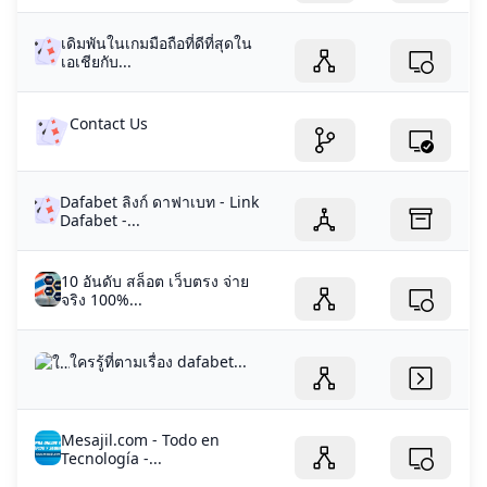
เดิมพันในเกมมือถือที่ดีที่สุดใน
เอเชียกับ...
Contact Us
Dafabet ลิงก์ ดาฟาเบท - Link
Dafabet -...
10 อันดับ สล็อต เว็บตรง จ่าย
จริง 100%...
ใครรู้ที่ตามเรื่อง dafabet...
Mesajil.com - Todo en
Tecnología -...