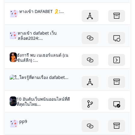
ทางเข้า DAFABET 🎗️:...
ทางเข้า dafabet เว็บ
สล็อต2024:...
ฮังการี พบ เนเธอร์แลนด์ (เน
ชันส์ลีก) :...
ใครรู้ที่ตามเรื่อง dafabet...
10 อันดับเว็บพนันออนไลน์ที่ดี
ที่สุดในไทย...
pp9