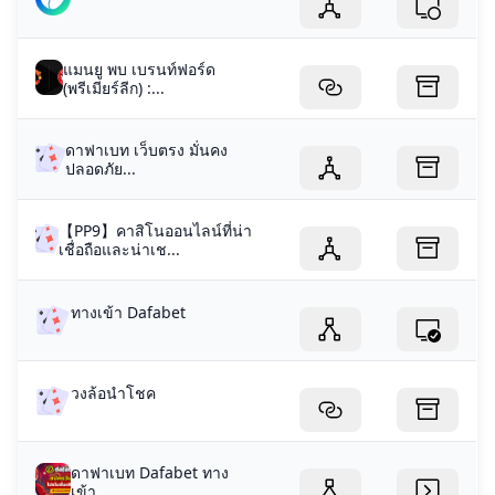
แมนยู พบ เบรนท์ฟอร์ด
(พรีเมียร์ลีก) :...
ดาฟาเบท เว็บตรง มั่นคง
ปลอดภัย...
【PP9】คาสิโนออนไลน์ที่น่า
เชื่อถือและน่าเช...
ทางเข้า Dafabet
วงล้อนำโชค
ดาฟาเบท Dafabet ทาง
เข้า...