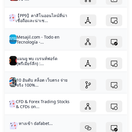
【PP9】คาสิโนออนไลน์ที่น่า
เชื่อถือและน่าเช...
Mesajil.com - Todo en
Tecnología -...
แมนยู พบ เบรนท์ฟอร์ด
(พรีเมียร์ลีก) :...
10 อันดับ สล็อต เว็บตรง จ่าย
จริง 100%...
CFD & Forex Trading Stocks
& CFDs on...
ทางเข้า dafabet...