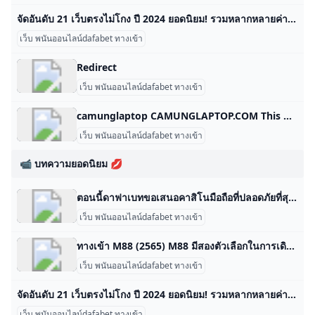
จัดอันดับ 21 เว็บตรงไม่โกง ปี 2024 ยอดนิยม! รวมหลากหลายค่าย จัดอันดับแนะนำเว็บตรงไม่โกงที่ดีที่สุด คนเล่นเยอะ ยอดนิยม จ่ายจริง ถอนเงินได้จริง โอนไว ไปดูกันว่ามีเว็บใดน่าสนใจบ้าง 21 เว็บตรงไม่โกงที่ดีที่สุด ปี 2024 มีดังต่อไปนี้: BK8– เว็บพนันแท้ที่น่าเชื่อถือในระดับเอเชีย 12Play – เว็บพนันเว็บตรงไม่โกงที่นำเสนอโบนัสมากมาย WE88– แอพเว็บตรงไม่โกงที่เล่นได้ 24 ชั่วโมง UEA8– เว็บตรงไม่โกงโดยรวมที่ดีที่สุดในปี 2024 Siam855 – เว็บพนันตรงลงทะเบียนง่าย IB8 – เว็บพนันกีฬาออนไลน์ที่มีโบนัสวันเกิดสูงสุด 68 บาท Leonbet – ไม่มีการฉ้อโกงเว็บไซต์เดิมพันที่เสนอโบนัสที่ดีสำหรับผู้เล่นที่มีอยู่แล้ว 22Fun – มั่นใจในทุกการเดิมพันของคุณที่ 22Fun ด้วยความคำมั่นสัญญาว่าเราจะให้บริการด้วยความซื่อสัตย์และความมั่นคงด้วยการนำเสนอแพลตฟอร์มที่เชื่อถือได้และไม่มีประวัติการโกง Siam191 – เว็บพนันไม่โกงที่มีโบนัสคืนเงิน William Hill – ไม่มีการฉ้อโกงเว็บไซต์เดิมพันพร้อมตัวเลือกที่ดีสำหรับการเดิมพันกีฬา M88 – มั่นใจในทุกการเดิมพันของคุณที่ 8Spin ด้วยความคำมั่นสัญญาว่าเราจะให้บริการด้วยความซื่อสัตย์และความมั่นคงด้วยการนำเสนอแพลตฟอร์มที่เชื่อถือได้และไม่มีประวัติการโกง 77W – หนึ่งในเว็บพนันที่มีโบนัส VIP 1xBet – ไม่มีการฉ้อโกงเว็บไซต์เดิมพันพร้อมโบนัสหลายประเภท Instant Casino – เว็บพนันแท้ให้บริการลูกค้าใกล้ชิด Golden Panda – เว็บพนันเว็บตรงไม่โกงที่มีชื่อเสียงในวงการฟุตบอล Lucky Block – เว็บไซต์ที่มีอัตราต่อรองที่ได้มาตรฐาน รวมไปถึงกีฬาประเภทอื่น ๆ ยอดนิยม Samba Slots – เว็บพนันฝากถอนเงินปลอดภัย TG.
เว็บ พนันออนไลน์dafabet ทางเข้า
Redirect
เว็บ พนันออนไลน์dafabet ทางเข้า
camunglaptop CAMUNGLAPTOP.COM This domain name is for sale. Owning a suitable domain name will help you achieve greater success in your career. For any business consultation about CAMUNGLAPTOP.COM, please contact us! ! ! available for sale For instantly purchase. Please contact us to get this domain. Get A Quote Telegram Whatsapp Skype email protected Primary Language German Number Of Records 62 Website Building Age 1 Domain Age 8 Oldest Record Year 2017-11-24 13:56:19 Latest Record Year 2024-12-24 23:07:05 photographybygenevieve.
เว็บ พนันออนไลน์dafabet ทางเข้า
📹 บทความยอดนิยม 💋
ตอนนี้ดาฟาเบทขอเสนอคาสิโนมือถือที่ปลอดภัยที่สุดในเอเชีย! สนุกกับการสะสมแต้มคาสิโนบนมือถือของคุณกับ ดาฟาเบท คาสิโนบนมือถือ! เริ่มเล่นเดิมพันที่ปลอดภัยที่สุดในเอเชีย!
เว็บ พนันออนไลน์dafabet ทางเข้า
ทางเข้า M88 (2565) M88 มีสองตัวเลือกในการเดิมพันกีฬา: SPORTS และ MSPORTS ส่วนที่สองเป็นการพัฒนาของเจ้ามือรับแทง จุดแข็งของ M88 นั้นอยู่ในเอเชี่ยนแฮนดิแคปซึ่งเป็นสิ่งจำเป็นสำหรับนักพนันชาวเอเชียที่เคารพตนเองเช่นเดียวกับการเดิมพันสด M88 Mobile ไม่เหมือนกับเจ้ามือรับแทงพนันรายอื่น ๆ เว็บไซต์มือถือและพีซีของ M88 นั้นเหมือนกัน แต่สร้างขึ้นด้วยการออกแบบที่ตอบสนองได้ทำให้สะดวกในการใช้กับอุปกรณ์ใด ๆ M88 Mobile มีคุณสมบัติทั้งหมดสำหรับพีซี แน่นอนว่ายังมีแอพมือถือสำหรับ iPhone และ Android ที่ผู้เล่นสามารถดาวน์โหลดได้จากเว็บไซต์อย่างเป็นทางการ คาสิโนสด คาสิโนสด M88.com ประกอบด้วยสองส่วนของการเล่นเกม - Club M88 และ M88 ฟอร์จูนแต่ละรุ่นมีอุปกรณ์พกพา เกมยอดนิยมทั้งหมดมีให้บริการ - รูเล็ต, บาคาร่า, sic bo และอีกมากมายพร้อมด้วยสาวสวยสำหรับตัวแทนจำหน่าย ติดต่อ M88 ให้บริการลูกค้าในหลากหลายภาษารวมถึงภาษาไทย คุณสามารถติดต่อพนักงานทางอีเมล (
เว็บ พนันออนไลน์dafabet ทางเข้า
จัดอันดับ 21 เว็บตรงไม่โกง ปี 2024 ยอดนิยม! รวมหลากหลายค่าย จัดอันดับแนะนำเว็บตรงไม่โกงที่ดีที่สุด คนเล่นเยอะ ยอดนิยม จ่ายจริง ถอนเงินได้จริง โอนไว ไปดูกันว่ามีเว็บใดน่าสนใจบ้าง 21 เว็บตรงไม่โกงที่ดีที่สุด ปี 2024 มีดังต่อไปนี้: BK8– เว็บพนันแท้ที่น่าเชื่อถือในระดับเอเชีย 12Play – เว็บพนันเว็บตรงไม่โกงที่นำเสนอโบนัสมากมาย WE88– แอพเว็บตรงไม่โกงที่เล่นได้ 24 ชั่วโมง UEA8– เว็บตรงไม่โกงโดยรวมที่ดีที่สุดในปี 2024 Siam855 – เว็บพนันตรงลงทะเบียนง่าย IB8 – เว็บพนันกีฬาออนไลน์ที่มีโบนัสวันเกิดสูงสุด 68 บาท Leonbet – ไม่มีการฉ้อโกงเว็บไซต์เดิมพันที่เสนอโบนัสที่ดีสำหรับผู้เล่นที่มีอยู่แล้ว 22Fun – มั่นใจในทุกการเดิมพันของคุณที่ 22Fun ด้วยความคำมั่นสัญญาว่าเราจะให้บริการด้วยความซื่อสัตย์และความมั่นคงด้วยการนำเสนอแพลตฟอร์มที่เชื่อถือได้และไม่มีประวัติการโกง Siam191 – เว็บพนันไม่โกงที่มีโบนัสคืนเงิน William Hill – ไม่มีการฉ้อโกงเว็บไซต์เดิมพันพร้อมตัวเลือกที่ดีสำหรับการเดิมพันกีฬา M88 – มั่นใจในทุกการเดิมพันของคุณที่ 8Spin ด้วยความคำมั่นสัญญาว่าเราจะให้บริการด้วยความซื่อสัตย์และความมั่นคงด้วยการนำเสนอแพลตฟอร์มที่เชื่อถือได้และไม่มีประวัติการโกง 77W – หนึ่งในเว็บพนันที่มีโบนัส VIP 1xBet – ไม่มีการฉ้อโกงเว็บไซต์เดิมพันพร้อมโบนัสหลายประเภท Instant Casino – เว็บพนันแท้ให้บริการลูกค้าใกล้ชิด Golden Panda – เว็บพนันเว็บตรงไม่โกงที่มีชื่อเสียงในวงการฟุตบอล Lucky Block – เว็บไซต์ที่มีอัตราต่อรองที่ได้มาตรฐาน รวมไปถึงกีฬาประเภทอื่น ๆ ยอดนิยม Samba Slots – เว็บพนันฝากถอนเงินปลอดภัย TG.
เว็บ พนันออนไลน์dafabet ทางเข้า