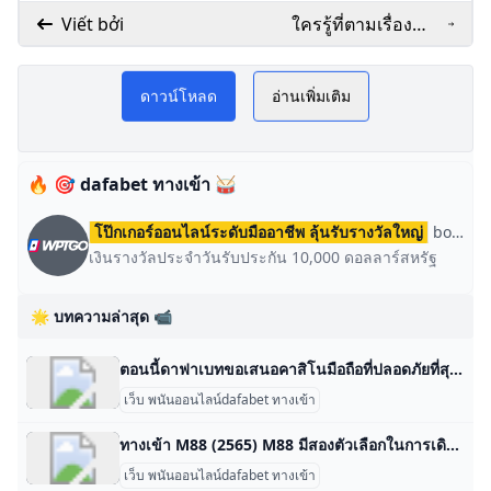
Viết bởi
ใครรู้ที่ตามเรื่อง
dafabet ได้บ้างครับ
 ทางเข้า
พลาดโอกาสเดิมพัน
PLAY NOW
พอดี น้าโดนเว็บนี้โกง
ดาวน์โหลด
อ่านเพิ่มเติม
มา - Pantip
 คว้ารางวัลมากมายได้
งเข้าDAFABET
กเวลา! เล่นตอนนี้ที่ ดา
🔥 🎯 dafabet ทางเข้า 🥁
ฟาเบทโมบาย!
โป๊กเกอร์ออนไลน์ระดับมืออาชีพ ลุ้นรับรางวัลใหญ่
bonus
ร
เงินรางวัลประจำวันรับประกัน 10,000 ดอลลาร์สหรัฐ
🌟 บทความล่าสุด 📹
ตอนนี้ดาฟาเบทขอเสนอคาสิโนมือถือที่ปลอดภัยที่สุดในเอเชีย! สนุกกับการสะสมแต้มคาสิโนบนมือถือของคุณกับ ดาฟาเบท คาสิโนบนมือถือ! เริ่มเล่นเดิมพันที่ปลอดภัยที่สุดในเอเชีย!
เว็บ พนันออนไลน์dafabet ทางเข้า
ทางเข้า M88 (2565) M88 มีสองตัวเลือกในการเดิมพันกีฬา: SPORTS และ MSPORTS ส่วนที่สองเป็นการพัฒนาของเจ้ามือรับแทง จุดแข็งของ M88 นั้นอยู่ในเอเชี่ยนแฮนดิแคปซึ่งเป็นสิ่งจำเป็นสำหรับนักพนันชาวเอเชียที่เคารพตนเองเช่นเดียวกับการเดิมพันสด M88 Mobile ไม่เหมือนกับเจ้ามือรับแทงพนันรายอื่น ๆ เว็บไซต์มือถือและพีซีของ M88 นั้นเหมือนกัน แต่สร้างขึ้นด้วยการออกแบบที่ตอบสนองได้ทำให้สะดวกในการใช้กับอุปกรณ์ใด ๆ M88 Mobile มีคุณสมบัติทั้งหมดสำหรับพีซี แน่นอนว่ายังมีแอพมือถือสำหรับ iPhone และ Android ที่ผู้เล่นสามารถดาวน์โหลดได้จากเว็บไซต์อย่างเป็นทางการ คาสิโนสด คาสิโนสด M88.com ประกอบด้วยสองส่วนของการเล่นเกม - Club M88 และ M88 ฟอร์จูนแต่ละรุ่นมีอุปกรณ์พกพา เกมยอดนิยมทั้งหมดมีให้บริการ - รูเล็ต, บาคาร่า, sic bo และอีกมากมายพร้อมด้วยสาวสวยสำหรับตัวแทนจำหน่าย ติดต่อ M88 ให้บริการลูกค้าในหลากหลายภาษารวมถึงภาษาไทย คุณสามารถติดต่อพนักงานทางอีเมล (
เว็บ พนันออนไลน์dafabet ทางเข้า