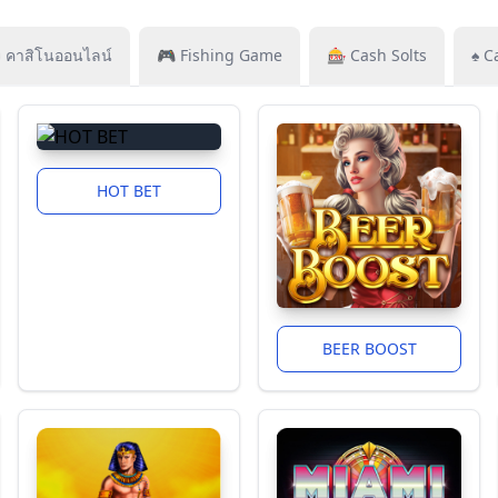

คาสิโนออนไลน์
🎮
Fishing Game
🎰
Cash Solts
♠️
C
HOT BET
BEER BOOST