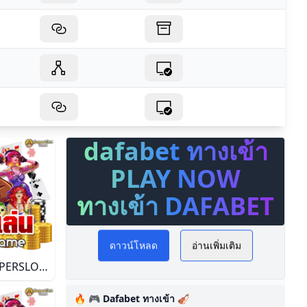
างเข้า
อย่าพลาดโอกาสเดิมพัน
ออนไลน์ คว้ารางวัลมากมายได้
NOW
ทุกที่ทุกเวลา! เล่นตอนนี้ที่ ดา
AFABET
ฟาเบทโมบาย!
ดาวน์โหลด
อ่านเพิ่มเติม
ทดลองเล่นสล็อต SUPERSLOT GAME เล่นฟรี ไม่ต้องมียูส 2024 ทดลองเล่นสล็อต SUPERSLOT GAME เล่นฟรี ไม่เด้ง ไม่ต้องมียูส สล็อตค่ายดัง PG SLOT , EVOPLAY , SLOTXO และอื่น ๆ ทดลองเล่นได้ตลอด 24 ชม. เกม SUPERSLOT ใหม่พร้อมให้ผู้เล่นทุกคน วันนี้ลองเล่น SUPERSLOT ที่นี่ที่เดียวเท่านั้น เล่นก่อนใคร ไม่ต้องฝาก. คุณสามารถเล่นได้ในขณะนี้ พร้อมเครดิตฟรีในเกมทดลองเล่นฟรีทุกช่อง มีเกมให้เลือกมากกว่า 300 เกม เกมใหม่ ภาพ 3 มิติ เสียงที่น่าตื่นเต้น พร้อมโบนัสรางวัลแจ็คพอตขนาดใหญ่ ที่จะทำให้ผู้เล่นสนุก เพลิดเพลินไปกับการทดลองเล่น SUPERSLOT เต็มรูปแบบ เล่นทุกฟีเจอร์ เกมคาสิโนออนไลน์เกมแรกในปี 2024 ฝาก-ถอน ระบบออโต้ สมัครสมาชิก SUPERSLOT เว็บไซต์ของเราได้แนะนำระบบ ฝาก-ถอน อัตโนมัติเป็นเทคโนโลยีที่จะช่วยผู้เล่นทุกคน เพิ่มความสะดวก รวดเร็ว เป็นระบบที่เสถียรที่สุด ถอนเงินฝากอัตโนมัติ สามารถทำธุรกรรมได้มากมายพร้อม ๆ กันไม่มีสะดุด สมาชิกทุกท่านสามารถฝาก-ถอนได้ ผ่านธนาคารใดก็ได้ไม่มีค่าธรรมเนียม เราใส่ใจผู้เล่นทุกคนได้จัดทีมงานคุณภาพช่วยเหลือสมาชิกทุกท่านตลอด 24 ชม. ทดลองเล่นสล็อตเว็บตรง อัพเดตเวอร์ชั่นใหม่ล่าสุด ระบบออโต้ สล็อตเว็บตรง อัพเดตเวอร์ชั่นใหม่ล่าสุด ระบบออโต้ เล่นสล็อตผ่านเว็บตรง ไม่ผ่านเอเย่นต์ ไม่ต้องกังวลใจเรื่องเว็บสะดุด เกมค้าง ระบบล่าช้า อีกต่อไป เพราะเราได้รวบรวมระบบปฏิบัติการในการเล่นเกมสล็อตออนไลน์ที่ดีที่สุดไว้ให้ท่านแล้ว เข้ามาทดลองเล่นเกมสล็อตออนไลน์ กับเราได้แล้ววันนี้ สล็อตเว็บตรง ไม่ต้องฝาก ไม่ต้องแชร์ ก็สามารถเล่นได้
🔥 🎮 Dafabet ทางเข้า 🎻