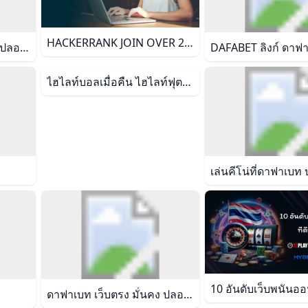
HACKERRANK JOIN OVER 23 MILLION DEVELOPERS IN SOLVING CODE CHALLENGES ON HACKERRANK, ONE OF THE BEST WAYS TO PREPARE FOR PROGRAMMING INTERVIEWS. WE COULD NOT FIND THE PAGE YOU WERE LOOKING FOR, SO WE FOUND SOMETHING TO MAKE YOU LAUGH TO MAKE UP FOR IT. GO BACK A PAGECREDIT: XKCD SEEMS LIKE COOKIES ARE DISABLED ON THIS BROWSER, PLEASE ENABLE THEM TO OPEN THIS WEBSITE
ดาฟาเบท เว็บตรง มั่นคง ปลอดภัย ที่สุดในเอเชีย! FAÇA SUAS APOSTAS COM A DAFABET - O PRINCIPAL SITE DE APOSTAS NA ÁSIA! CADASTRE-SE AGORA E TENHA A MELHOR EXPERIÊNCIA EM APOSTAS! APOSTE ONLINE HOJE MESMO! ENGLISH (ASIA) ENGLISH (EUROPE) 简体中文 繁體中文 TIẾNG VIỆT BAHASA INDONESIA 日本語
ไฮไลท์บอลเมื่อคืน ไฮไลท์ฟุตบอลเมื่อคืน เร็วที่สุด คมชัดที่สุด ติดต่อโฆษณา| | ทีม | แข่ง | คะแนน | |—|—|—|—| | 1 | ลิเวอร์พูล | 8 | 21 | | 2 | แมนเชสเตอร์ | 8 | 20 | | 3 | อาร์เซนอล | 8 | 17 | | 4 | แอสตัน วิลล่ | 8 | 17 | | 5 | ไบรท์ตัน | 8 | 15 | | 6 | เชลซี | 8 | 14 | | 7 | สเปอร์ส | 8 | 13 | | ดูทั้งหมด |
ดาฟาเบท เว็บตรง มั่นคง ปลอดภัย ที่สุดในเอเชีย! FAÇA SUAS APOSTAS COM A DAFABET - O PRINCIPAL SITE DE APOSTAS NA ÁSIA! CADASTRE-SE AGORA E TENHA A MELHOR EXPERIÊNCIA EM APOSTAS! APOSTE ONLINE HOJE MESMO! ENGLISH (ASIA) ENGLISH (EUROPE) 简体中文 繁體中文 TIẾNG VIỆT BAHASA INDONESIA 日本語