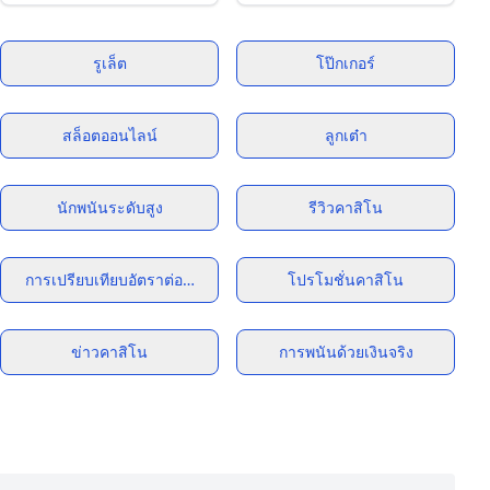
รูเล็ต
โป๊กเกอร์
สล็อตออนไลน์
ลูกเต๋า
นักพนันระดับสูง
รีวิวคาสิโน
การเปรียบเทียบอัตราต่อรอง
โปรโมชั่นคาสิโน
ข่าวคาสิโน
การพนันด้วยเงินจริง